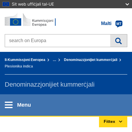
Sit web uffiċjali tal-UE
Paġna Ewlenija - Il-Kummissjoni Ewropea
Mur fil-kontenut
Malti
MT
Search on Europa websites
You are here:
Il-Kummissjoni Ewropea
…
Denominazzjonijiet kummerċjali
Plesionika indica
Denominazzjonijiet kummerċjali
Menu
Fittex