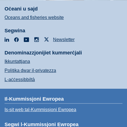
Oċeani u sajd
Oceans and fisheries website
Segwina
LinkedIn
Facebook
YouTube
Instagram
X
Newsletter
Denominazzjonijiet kummerċjali
Ikkuntattjana
Politika dwar il-privatezza
L-aċċessibbiltà
Il-Kummissjoni Ewropea
Is-sit web tal-Kummissjoni Ewropea
Segwi l-Kummissjoni Ewropea