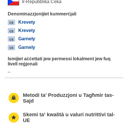
Ir-Repubblika Ċeka
Krevety
cs
Krevety
cs
Garnely
cs
Garnely
cs
–
Metodi ta' Produzzjoni u Tagħmir tas-
Sajd
Skemi ta’ kwalità u valuri nutrittivi tal-
UE