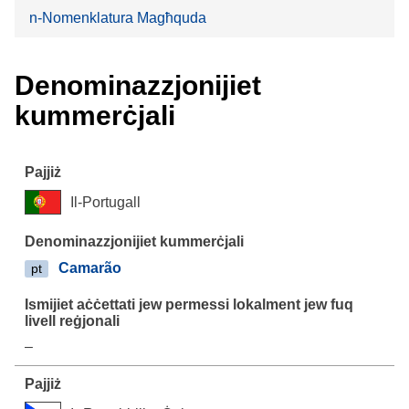
n-Nomenklatura Magħquda
Denominazzjonijiet
kummerċjali
Il-Portugall
Camarão
pt
–