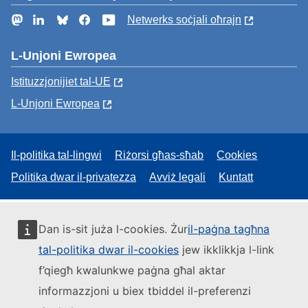
Mastodon
LinkedIn
Bluesky
Facebook
YouTube
Netwerks soċjali oħrajn
L-Unjoni Ewropea
Istituzzjonijiet tal-UE
L-Unjoni Ewropea
Il-politika tal-lingwi
Riżorsi għas-sħab
Cookies
Politika dwar il-privatezza
Avviż legali
Kuntatt
Dan is-sit juża l-cookies. Żur
il-paġna tagħna
tal-politika dwar il-cookies
jew ikklikkja l-link
f’qiegħ kwalunkwe paġna għal aktar
informazzjoni u biex tbiddel il-preferenzi