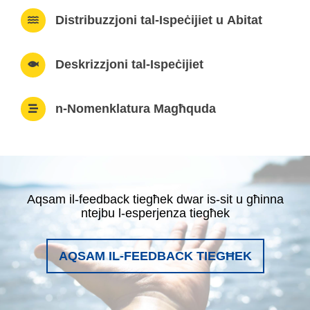
Distribuzzjoni tal-Ispeċijiet u Abitat
Deskrizzjoni tal-Ispeċijiet
n-Nomenklatura Magħquda
Aqsam il-feedback tiegħek dwar is-sit u għinna
ntejbu l-esperjenza tiegħek
AQSAM IL-FEEDBACK TIEGĦEK