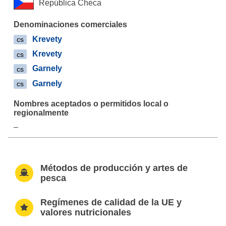
República Checa
Krevety
cs
Krevety
cs
Garnely
cs
Garnely
cs
–
Métodos de producción y artes de
pesca
Regímenes de calidad de la UE y
valores nutricionales