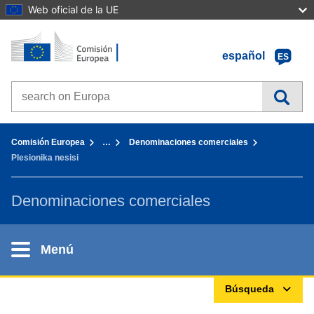
Web oficial de la UE
Inicio - Comisión Europea
Ir al contenido
español
ES
Search on Europa websites
You are here:
Comisión Europea
…
Denominaciones comerciales
Plesionika nesisi
Denominaciones comerciales
Menú
Búsqueda