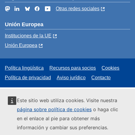
Mastodon
LinkedIn
Bluesky
Facebook
YouTube
Otras redes sociales
Unión Europea
Instituciones de la UE
Unión Europea
Política lingüística
Recursos para socios
Cookies
Política de privacidad
Aviso jurídico
Contacto
Este sitio web utiliza cookies. Visite nuestra
página sobre política de cookies
o haga clic
en el enlace al pie para obtener más
información y cambiar sus preferencias.