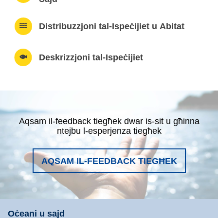
Distribuzzjoni tal-Ispeċijiet u Abitat
Deskrizzjoni tal-Ispeċijiet
Aqsam il-feedback tiegħek dwar is-sit u għinna
ntejbu l-esperjenza tiegħek
AQSAM IL-FEEDBACK TIEGĦEK
Oċeani u sajd