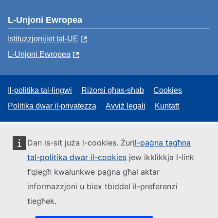
L-Unjoni Ewropea
Istituzzjonijiet tal-UE
L-Unjoni Ewropea
Il-politika tal-lingwi
Riżorsi għas-sħab
Cookies
Politika dwar il-privatezza
Avviż legali
Kuntatt
Dan is-sit juża l-cookies. Żur
il-paġna tagħna
tal-politika dwar il-cookies
jew ikklikkja l-link
f’qiegħ kwalunkwe paġna għal aktar
informazzjoni u biex tbiddel il-preferenzi
tiegħek.