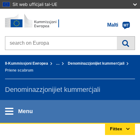
Sit web uffiċjali tal-UE
Paġna Ewlenija - Il-Kummissjoni Ewropea
Mur fil-kontenut
Malti
MT
Search on Europa websites
You are here:
Il-Kummissjoni Ewropea
…
Denominazzjonijiet kummerċjali
Priene scabrum
Denominazzjonijiet kummerċjali
Menu
Fittex