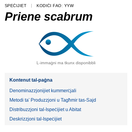
SPEĊIJIET
KODIĊI FAO: YYW
Priene scabrum
L-immaġni ma tkunx disponibbli
Kontenut tal-paġna
Denominazzjonijiet kummerċjali
Metodi ta' Produzzjoni u Tagħmir tas-Sajd
Distribuzzjoni tal-Ispeċijiet u Abitat
Deskrizzjoni tal-Ispeċijiet