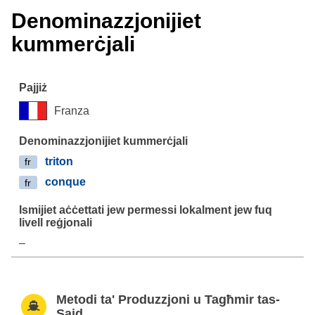
Denominazzjonijiet
kummerċjali
Franza
triton
fr
conque
fr
–
Metodi ta' Produzzjoni u Tagħmir tas-
Sajd