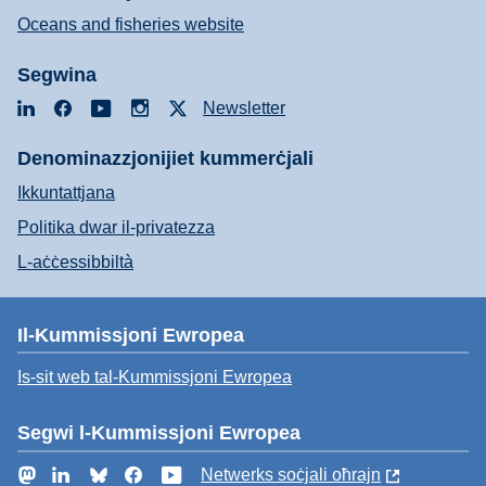
Oceans and fisheries website
Segwina
LinkedIn
Facebook
YouTube
Instagram
X
Newsletter
Denominazzjonijiet kummerċjali
Ikkuntattjana
Politika dwar il-privatezza
L-aċċessibbiltà
Il-Kummissjoni Ewropea
Is-sit web tal-Kummissjoni Ewropea
Segwi l-Kummissjoni Ewropea
Mastodon
LinkedIn
Bluesky
Facebook
YouTube
Netwerks soċjali oħrajn