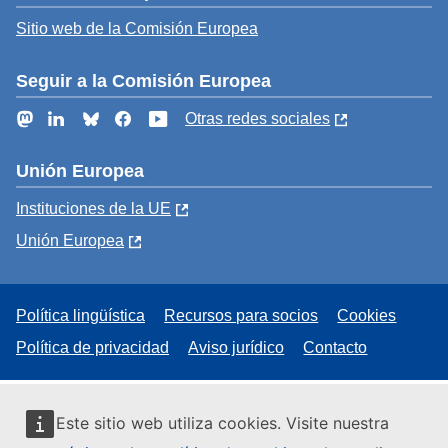
Sitio web de la Comisión Europea
Seguir a la Comisión Europea
Mastodon
LinkedIn
Bluesky
Facebook
YouTube
Otras redes sociales
Unión Europea
Instituciones de la UE
Unión Europea
Política lingüística
Recursos para socios
Cookies
Política de privacidad
Aviso jurídico
Contacto
Este sitio web utiliza cookies. Visite nuestra