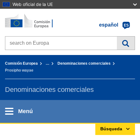
Web oficial de la UE
Inicio - Comisión Europea
Ir al contenido
español
ES
Search on Europa websites
You are here:
Comisión Europea
…
Denominaciones comerciales
Prosipho wayae
Denominaciones comerciales
Menú
Búsqueda