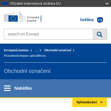
Oficiální internetová stránka EU
Home - Evropská komise
Přejít k obsahu
čeština
CS
Search on Europa websites
You are here:
Evropská komise
…
Obchodní označení
Pseudostichopus spiculiferus
Obchodní označení
Nabídka
Vyhledávání