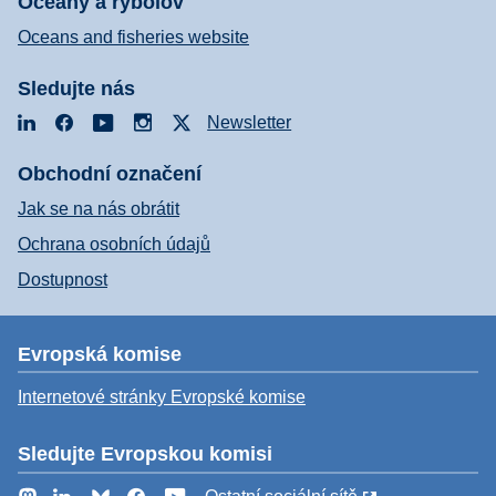
Oceány a rybolov
Oceans and fisheries website
Sledujte nás
LinkedIn
Facebook
YouTube
Instagram
X
Newsletter
Obchodní označení
Jak se na nás obrátit
Ochrana osobních údajů
Dostupnost
Evropská komise
Internetové stránky Evropské komise
Sledujte Evropskou komisi
Mastodon
LinkedIn
Bluesky
Facebook
YouTube