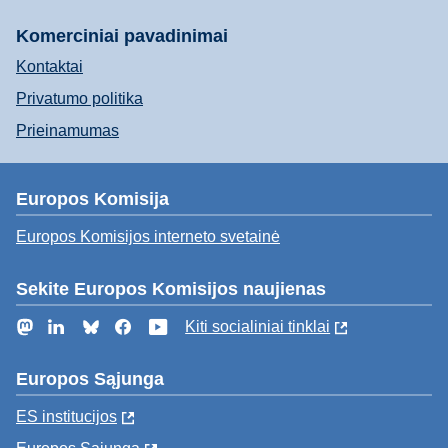
Komerciniai pavadinimai
Kontaktai
Privatumo politika
Prieinamumas
Europos Komisija
Europos Komisijos interneto svetainė
Sekite Europos Komisijos naujienas
Mastodon
LinkedIn
Bluesky
Facebook
YouTube
Kiti socialiniai tinklai
Europos Sąjunga
ES institucijоs