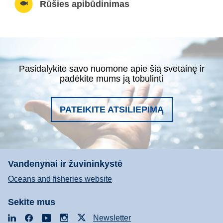
Rūšies apibūdinimas
Pasidalykite savo nuomone apie šią svetainę ir
padėkite mums ją tobulinti
PATEIKITE ATSILIEPIMĄ
Vandenynai ir žuvininkystė
Oceans and fisheries website
Sekite mus
LinkedIn
Facebook
YouTube
Instagram
X
Newsletter