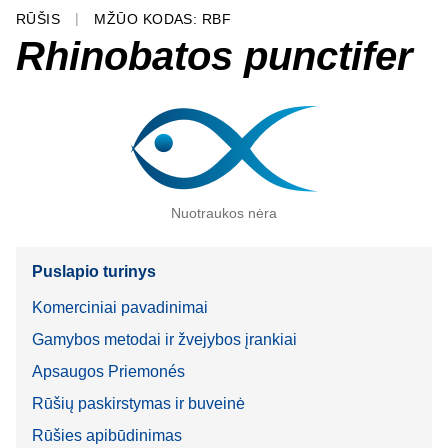
RŪŠIS
MŽŪO KODAS: RBF
Rhinobatos punctifer
Nuotraukos nėra
Puslapio turinys
Komerciniai pavadinimai
Gamybos metodai ir žvejybos įrankiai
Apsaugos Priemonés
Rūšių paskirstymas ir buveinė
Rūšies apibūdinimas