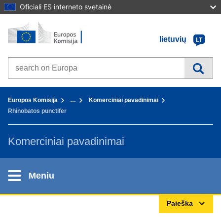
Oficiali ES interneto svetainė
Pradžia - Europos Komisija
Į turinį
lietuvių
LT
Search on Europa websites
You are here:
Europos Komisija
…
Komerciniai pavadinimai
Rhinobatos punctifer
Komerciniai pavadinimai
Meniu
Paieška