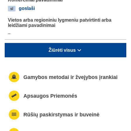
goslaši
sl
–
Žiūrėti visus
Gamybos metodai ir žvejybos įrankiai
Apsaugos Priemonés
Rūšių paskirstymas ir buveinė