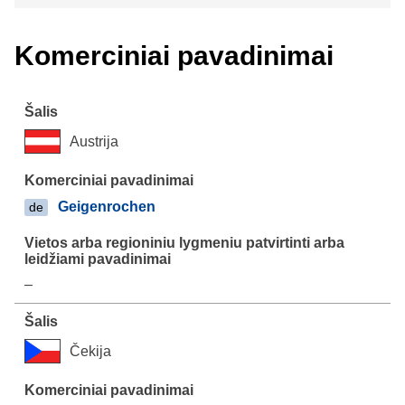
Komerciniai pavadinimai
Austrija
Geigenrochen
de
–
Čekija