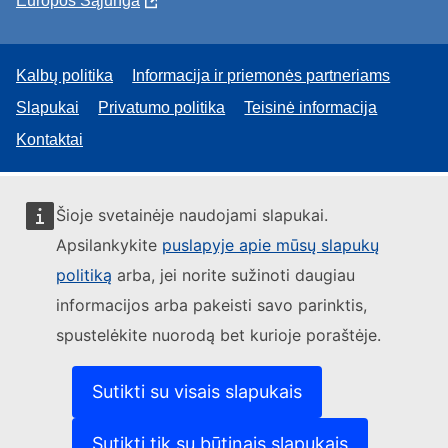
Europos Sąjunga
Kalbų politika
Informacija ir priemonės partneriams
Slapukai
Privatumo politika
Teisinė informacija
Kontaktai
Šioje svetainėje naudojami slapukai.
Apsilankykite
puslapyje apie mūsų slapukų
politiką
arba, jei norite sužinoti daugiau
informacijos arba pakeisti savo parinktis,
spustelėkite nuorodą bet kurioje poraštėje.
Sutikti su visais slapukais
Sutikti tik su būtinais slapukais