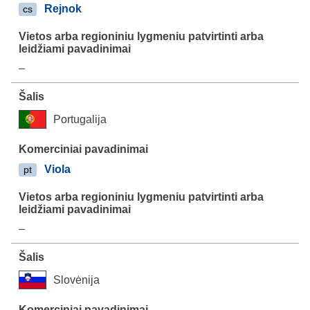
Rejnok
cs
–
Portugalija
Viola
pt
–
Slovėnija