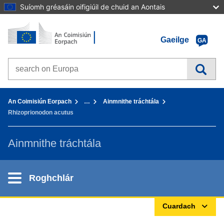
Suíomh gréasáin oifigiúil de chuid an Aontais
Baile - An Coimisiún Eorpach
Téigh chuig inneachar
Gaeilge
GA
Search on Europa websites
You are here:
An Coimisiún Eorpach
…
Ainmnithe tráchtála
Rhizoprionodon acutus
Ainmnithe tráchtála
Roghchlár
Cuardach