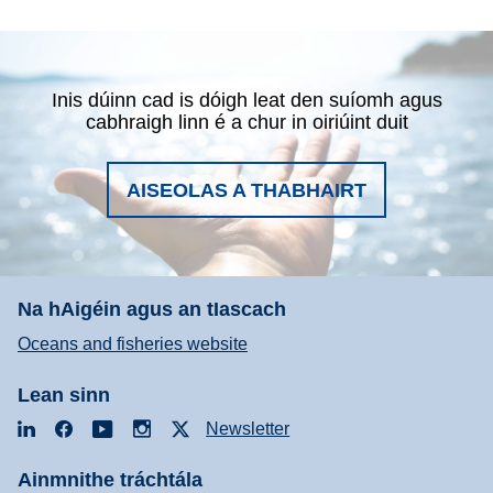
Inis dúinn cad is dóigh leat den suíomh agus
cabhraigh linn é a chur in oiriúint duit
AISEOLAS A THABHAIRT
Na hAigéin agus an tIascach
Oceans and fisheries website
Lean sinn
LinkedIn
Facebook
YouTube
Instagram
X
Newsletter
Ainmnithe tráchtála