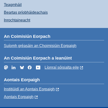
Teagmháil
Beartas príobháideachais
Inrochtaineacht
An Coimisiún Eorpach
Suíomh gréasáin an Choimisiúin Eorpaigh
An Coimisiún Eorpach a leanúint
Mastodon
LinkedIn
Bluesky
Facebook
YouTube
Líonraí sóisialta eile
Aontais Eorpaigh
Institiúidí an Aontais Eorpaigh
Aontais Eorpaigh