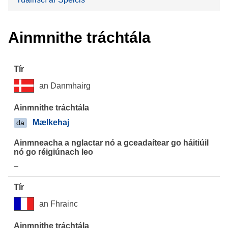
Ainmnithe tráchtála
an Danmhairg
Mælkehaj
da
–
an Fhrainc