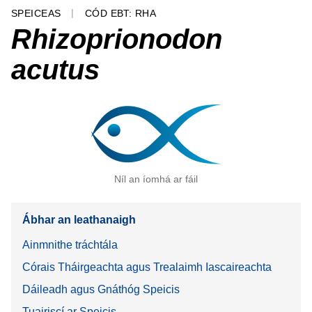
SPEICEAS
CÓD EBT: RHA
Rhizoprionodon
acutus
Níl an íomhá ar fáil
Ábhar an leathanaigh
Ainmnithe tráchtála
Córais Tháirgeachta agus Trealaimh Iascaireachta
Dáileadh agus Gnáthóg Speicis
Tuairiscí ar Speicis