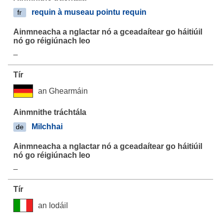
requin à museau pointu requin
fr
–
an Ghearmáin
Milchhai
de
–
an Iodáil