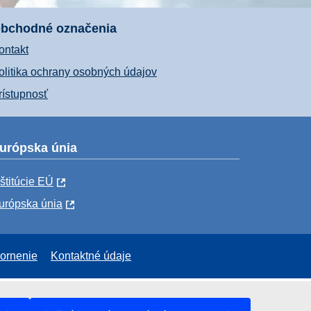
bchodné označenia
ontakt
olitika ochrany osobných údajov
rístupnosť
urópska únia
nštitúcie EÚ
urópska únia
ornenie
Kontaktné údaje