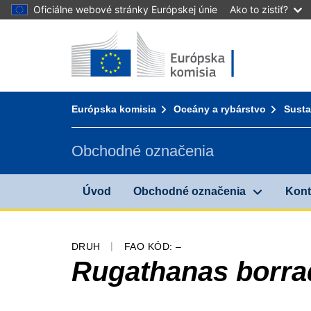
Oficiálne webové stránky Európskej únie
Ako to zistiť?
Úvod - Európska komisia
Prejsť na obsah
You are here:
Európska komisia
Oceány a rybárstvo
Susta
Obchodné označenia
Úvod
Obchodné označenia
Kont
DRUH
FAO KÓD: –
Rugathanas borrad