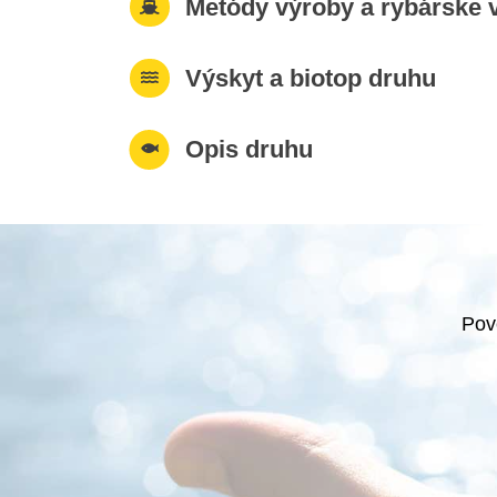
Metódy výroby a rybárske v
Výskyt a biotop druhu
Opis druhu
Pov