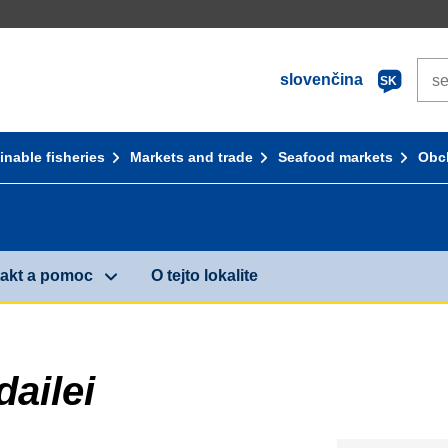
Sea
slovenčina
SK
inable fisheries
Markets and trade
Seafood markets
Obc
akt a pomoc
O tejto lokalite
ailei