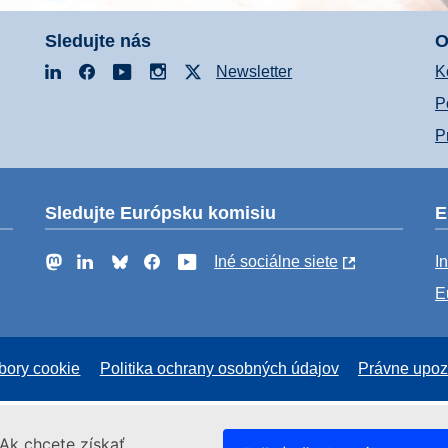
Sledujte nás
O
LinkedIn
Facebook
YouTube
Instagram
X
Newsletter
K
P
P
Sledujte Európsku komisiu
E
Mastodon
LinkedIn
Bluesky
Facebook
YouTube
Iné sociálne siete
I
E
bory cookie
Politika ochrany osobných údajov
Právne upoz
Ak chcete získať