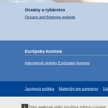
Oceány a rybárstvo
Oceans and fisheries website
Európska komisia
Internetové stránky Európskej komisie
Jazyková politika
Materiály pre partnerov
Sú
Toto webové sídlo používa súbory cookie. 