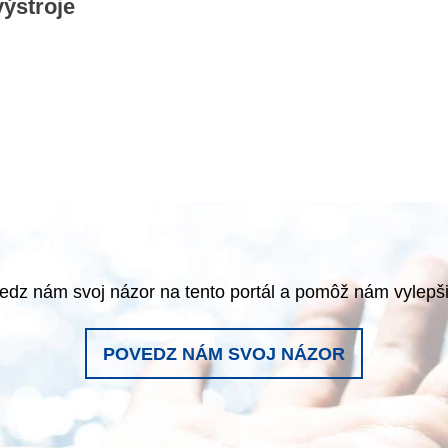
ýstroje
edz nám svoj názor na tento portál a pomôž nám vylepši
POVEDZ NÁM SVOJ NÁZOR