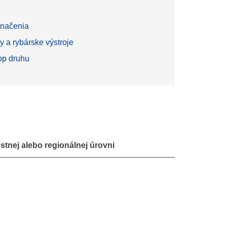
načenia
y a rybárske výstroje
top druhu
tnej alebo regionálnej úrovni