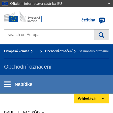
Oficiální internetová stránka EU
Home - Evropská komise
Přejít k obsahu
čeština
CS
Search on Europa websites
You are here:
Evropská komise
…
Obchodní označení
Salmoneus ortmanni
Obchodní označení
Nabídka
Vyhledávání
DRUH
FAO KÓD: –