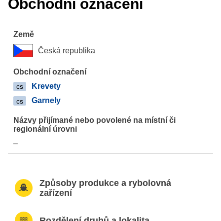
Obchodní označení
Česká republika
Krevety
cs
Garnely
cs
–
Způsoby produkce a rybolovná
zařízení
Rozdělení druhů a lokalita