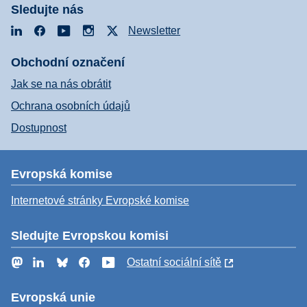
Sledujte nás
LinkedIn
Facebook
YouTube
Instagram
X
Newsletter
Obchodní označení
Jak se na nás obrátit
Ochrana osobních údajů
Dostupnost
Evropská komise
Internetové stránky Evropské komise
Sledujte Evropskou komisi
Mastodon
LinkedIn
Bluesky
Facebook
YouTube
Ostatní sociální sítě
Evropská unie