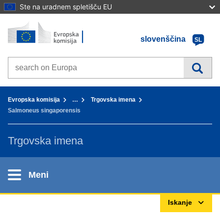
Ste na uradnem spletišču EU
Domov - Evropska komisija
Pojdi na vsebino
slovenščina
SL
Search on Europa websites
You are here:
Evropska komisija
…
Trgovska imena
Salmoneus singaporensis
Trgovska imena
Meni
Iskanje