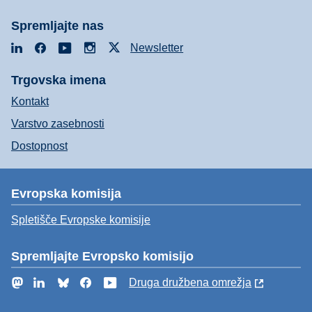
Spremljajte nas
LinkedIn
Facebook
YouTube
Instagram
X
Newsletter
Trgovska imena
Kontakt
Varstvo zasebnosti
Dostopnost
Evropska komisija
Spletišče Evropske komisije
Spremljajte Evropsko komisijo
Mastodon
LinkedIn
Bluesky
Facebook
YouTube
Druga družbena omrežja