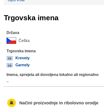
Trgovska imena
Češka
Krevety
cs
Garnely
cs
–
Načini proizvodnje in ribolovno orodje