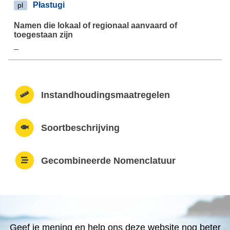
Płastugi
pl
–
Instandhoudingsmaatregelen
Soortbeschrijving
Gecombineerde Nomenclatuur
Geef je mening en help ons deze website nog beter