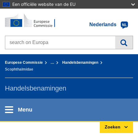
Een officiële website van de EU
Home - Europese Commissie
Ga naar de inhoud
Nederlands
NL
Search on Europa websites
You are here:
Europese Commissie
…
Handelsbenamingen
Scophthalmidae
Handelsbenamingen
Menu
Zoeken