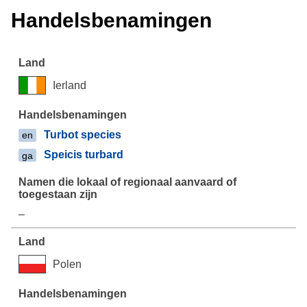
Handelsbenamingen
Ierland
Turbot species
en
Speicis turbard
ga
–
Polen