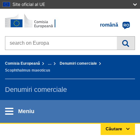
Site oficial al UE
Prima pagină - Comisia Europeană
Accesaţi conţinutul
română
RO
Search on Europa websites
You are here:
Comisia Europeană
…
Denumiri comerciale
Scophthalmus maeoticus
Denumiri comerciale
Meniu
Căutare