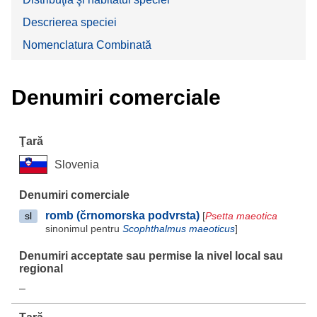
Descrierea speciei
Nomenclatura Combinată
Denumiri comerciale
Slovenia
romb (črnomorska podvrsta)
[
Psetta maeotica
sl
sinonimul pentru
Scophthalmus maeoticus
]
–