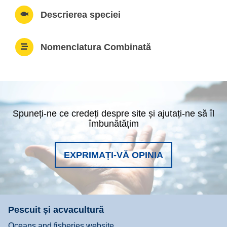
Descrierea speciei
Nomenclatura Combinată
Spuneți-ne ce credeți despre site și ajutați-ne să îl
îmbunătățim
EXPRIMAȚI-VĂ OPINIA
Pescuit și acvacultură
Oceans and fisheries website