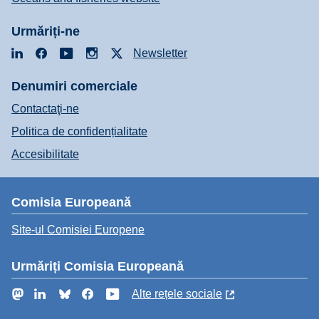
Urmăriți-ne
LinkedIn
Facebook
YouTube
Instagram
X
Newsletter
Denumiri comerciale
Contactaţi-ne
Politica de confidențialitate
Accesibilitate
Comisia Europeană
Site-ul Comisiei Europene
Urmăriți Comisia Europeană
Mastodon
LinkedIn
Bluesky
Facebook
YouTube
Alte rețele sociale