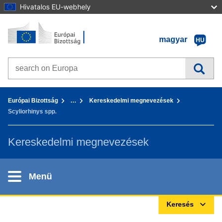
Hivatalos EU-webhely
Kezdőlap - Európai Bizottság
Tovább a tartalomhoz
magyar
HU
Search on Europa websites
You are here:
Európai Bizottság
…
Kereskedelmi megnevezések
Scyliorhinys spp.
Kereskedelmi megnevezések
Menü
Keresés