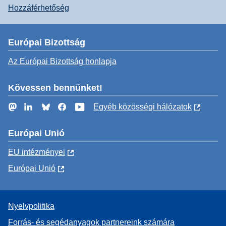
Hozzáférhetőség
Európai Bizottság
Az Európai Bizottság honlapja
Kövessen bennünket!
Mastodon
LinkedIn
Bluesky
Facebook
YouTube
Egyéb közösségi hálózatok
Európai Unió
EU intézményei
Európai Unió
Nyelvpolitika
Forrás- és segédanyagok partnereink számára