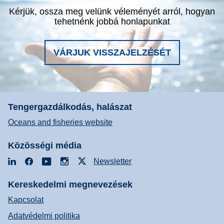
Kérjük, ossza meg velünk véleményét arról, hogyan
tehetnénk jobbá honlapunkat
VÁRJUK VISSZAJELZÉSÉT
Tengergazdálkodás, halászat
Oceans and fisheries website
Közösségi média
LinkedIn
Facebook
YouTube
Instagram
X
Newsletter
Kereskedelmi megnevezések
Kapcsolat
Adatvédelmi politika