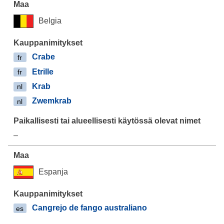
Belgia
Crabe
fr
Etrille
fr
Krab
nl
Zwemkrab
nl
–
Espanja
Cangrejo de fango australiano
es