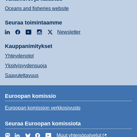
Oceans and fisheries website
Seuraa toimintaamme
LinkedIn
Facebook
YouTube
Instagram
X
Newsletter
Kauppanimitykset
Yhteydenotot
Yksityisyydensuoja
Saavutettavuus
Euroopan komissio
Euroopan komission verkkosivusto
Seuraa Euroopan komissiota
Mastodon
LinkedIn
Bluesky
Facebook
YouTube
Muut yhteisöpalvelut