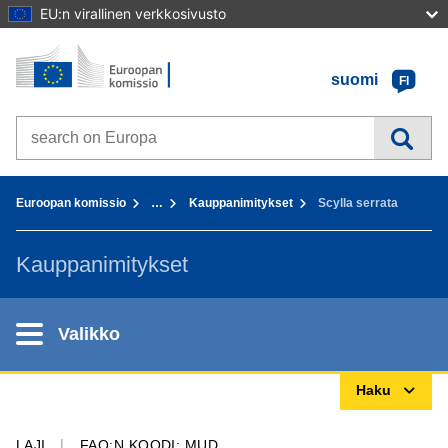
EU:n virallinen verkkosivusto
Etusivu - Euroopan komissio
Sisältöön
suomi
FI
Search on Europa websites
You are here:
Euroopan komissio
…
Kauppanimitykset
Scylla serrata
Kauppanimitykset
Valikko
Haku
LAJI
FAO:N KOODI: MUD