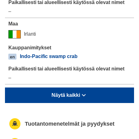
–
Irlanti
Indo-Pacific swamp crab
en
–
Näytä kaikki
Tuotantomenetelmät ja pyydykset