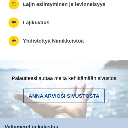
Lajin esiintyminen ja levinneisyys
Lajikuvaus
Yhdistettyä Nimikkeistöä
Palautteesi auttaa meitä kehittämään sivustoa
ANNA ARVIOSI SIVUSTOSTA
Valtameret ja kalastus