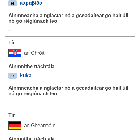
καραβίδα
el
–
an Chróit
kuka
hr
–
an Ghearmáin