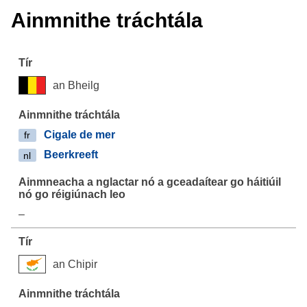
Ainmnithe tráchtála
an Bheilg
Cigale de mer
fr
Beerkreeft
nl
–
an Chipir