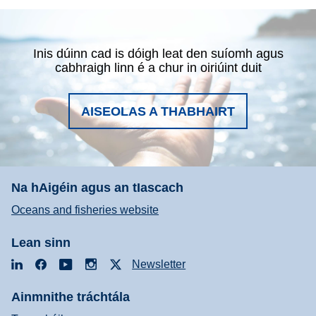
Inis dúinn cad is dóigh leat den suíomh agus
cabhraigh linn é a chur in oiriúint duit
AISEOLAS A THABHAIRT
Na hAigéin agus an tIascach
Oceans and fisheries website
Lean sinn
LinkedIn
Facebook
YouTube
Instagram
X
Newsletter
Ainmnithe tráchtála