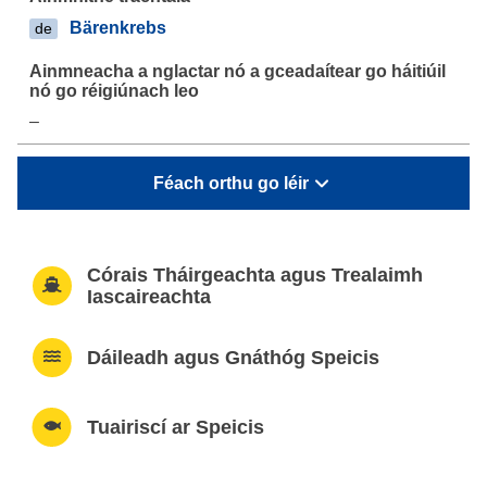
Bärenkrebs
de
–
Féach orthu go léir
Córais Tháirgeachta agus Trealaimh
Iascaireachta
Dáileadh agus Gnáthóg Speicis
Tuairiscí ar Speicis