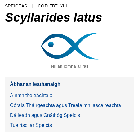
SPEICEAS
CÓD EBT: YLL
Scyllarides latus
Níl an íomhá ar fáil
Ábhar an leathanaigh
Ainmnithe tráchtála
Córais Tháirgeachta agus Trealaimh Iascaireachta
Dáileadh agus Gnáthóg Speicis
Tuairiscí ar Speicis