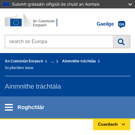
Suíomh gréasáin oifigiúil de chuid an Aontais
Baile - An Coimisiún Eorpach
Téigh chuig inneachar
Gaeilge
GA
Search on Europa websites
You are here:
An Coimisiún Eorpach
…
Ainmnithe tráchtála
Scyllarides latus
Ainmnithe tráchtála
Roghchlár
Cuardach