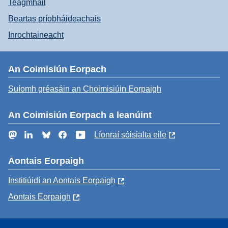
Teagmháil
Beartas príobháideachais
Inrochtaineacht
An Coimisiún Eorpach
Suíomh gréasáin an Choimisiúin Eorpaigh
An Coimisiún Eorpach a leanúint
Mastodon
LinkedIn
Bluesky
Facebook
YouTube
Líonraí sóisialta eile
Aontais Eorpaigh
Institiúidí an Aontais Eorpaigh
Aontais Eorpaigh