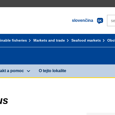
Sea
slovenčina
SK
inable fisheries
Markets and trade
Seafood markets
Obc
akt a pomoc
O tejto lokalite
us