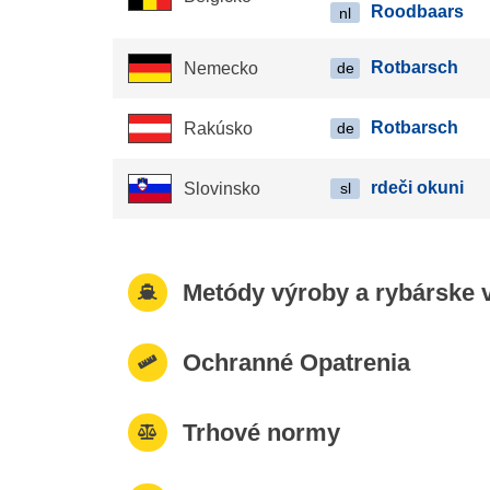
Roodbaars
nl
Rotbarsch
Nemecko
de
Rotbarsch
Rakúsko
de
rdeči okuni
Slovinsko
sl
Metódy výroby a rybárske v
Ochranné Opatrenia
Trhové normy