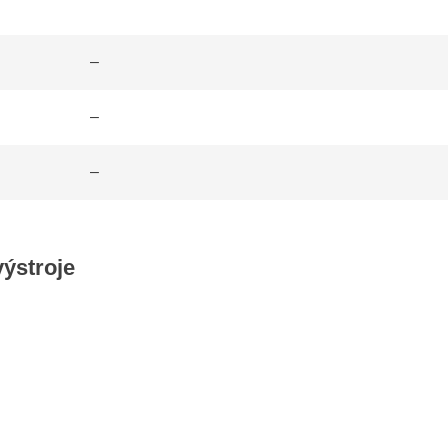
–
–
–
ýstroje