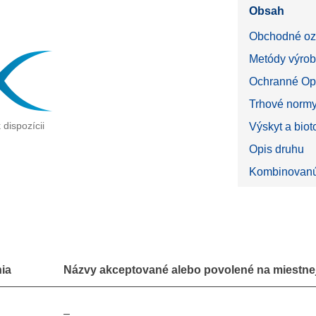
Obsah
Obchodné oz
Metódy výrob
Ochranné Op
Trhové norm
 dispozícii
Výskyt a bio
Opis druhu
Kombinovanú
ia
Názvy akceptované alebo povolené na miestnej
–