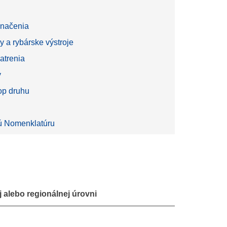
načenia
y a rybárske výstroje
atrenia
y
top druhu
 Nomenklatúru
 alebo regionálnej úrovni