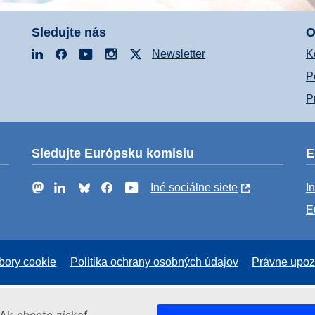
Sledujte nás
O
LinkedIn
Facebook
YouTube
Instagram
X
Newsletter
K
P
P
Sledujte Európsku komisiu
E
Mastodon
LinkedIn
Bluesky
Facebook
YouTube
Iné sociálne siete
I
E
bory cookie
Politika ochrany osobných údajov
Právne upoz