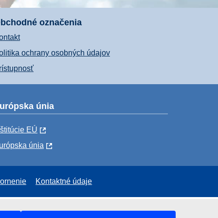
bchodné označenia
ontakt
olitika ochrany osobných údajov
rístupnosť
urópska únia
nštitúcie EÚ
urópska únia
ornenie
Kontaktné údaje