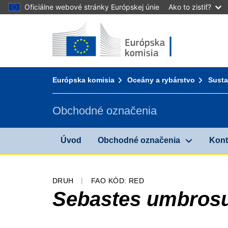
Oficiálne webové stránky Európskej únie
Ako to zistiť?
Úvod - Európska komisia
Prejsť na obsah
You are here:
Európska komisia
Oceány a rybárstvo
Susta
Obchodné označenia
Úvod
Obchodné označenia
Kont
DRUH
FAO KÓD: RED
Sebastes umbros