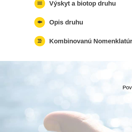
Výskyt a biotop druhu
Opis druhu
Kombinovanú Nomenklatú
Pov