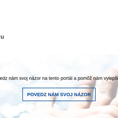
ru
edz nám svoj názor na tento portál a pomôž nám vylepši
POVEDZ NÁM SVOJ NÁZOR