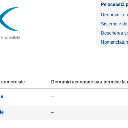
Pe această 
Denumiri com
Sistemele de c
Descrierea s
disponibila
Nomenclatur
 comerciale
Denumiri acceptate sau permise la n
he
–
le
–