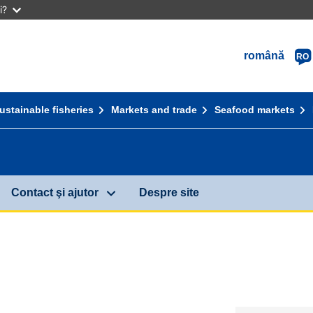
i?
română
RO
ustainable fisheries
Markets and trade
Seafood markets
Contact şi ajutor
Despre site