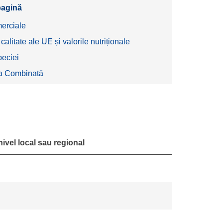
pagină
erciale
alitate ale UE și valorile nutriționale
peciei
a Combinată
ivel local sau regional