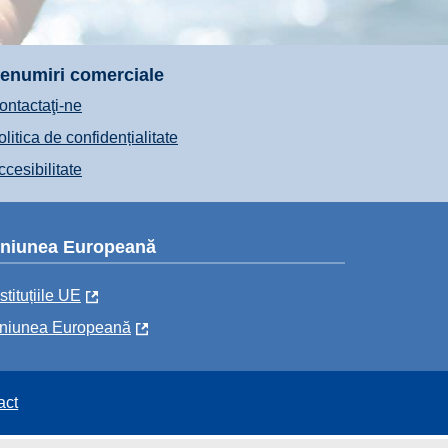
enumiri comerciale
ontactaţi-ne
olitica de confidențialitate
ccesibilitate
niunea Europeană
stituțiile UE
niunea Europeană
act