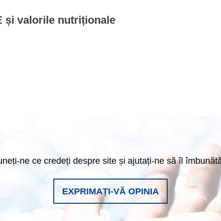
 și valorile nutriționale
neți-ne ce credeți despre site și ajutați-ne să îl îmbunăt
EXPRIMAȚI-VĂ OPINIA