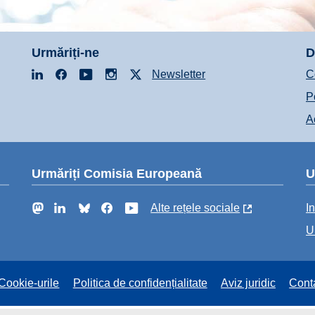
Urmăriți-ne
D
LinkedIn
Facebook
YouTube
Instagram
X
Newsletter
C
P
A
Urmăriți Comisia Europeană
U
Mastodon
LinkedIn
Bluesky
Facebook
YouTube
Alte rețele sociale
In
U
Cookie-urile
Politica de confidențialitate
Aviz juridic
Cont