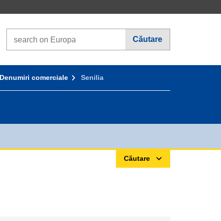
Search on Europa websites
Căutare
Denumiri comerciale
Senilia
Căutare