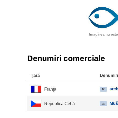
Imaginea nu este 
Denumiri comerciale
Ţară
Denumiri
arc
Franţa
fr
Muš
Republica Cehă
cs