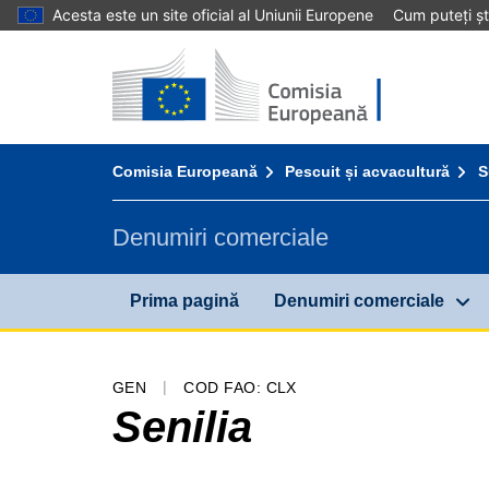
Acesta este un site oficial al Uniunii Europene
Cum puteți șt
Prima pagină - Comisia Europeană
Accesaţi conţinutul
You are here:
Comisia Europeană
Pescuit și acvacultură
S
Denumiri comerciale
Prima pagină
Denumiri comerciale
GEN
COD FAO: CLX
Senilia