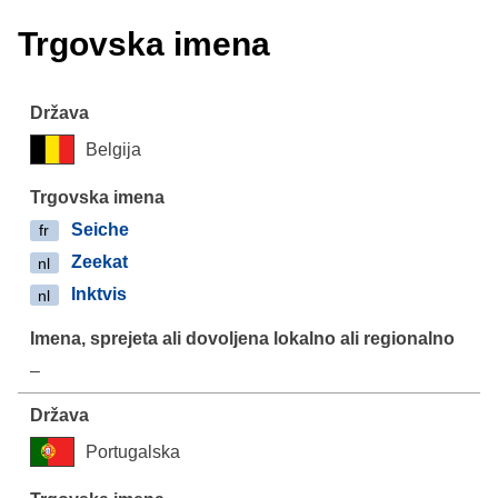
Trgovska imena
Belgija
Seiche
fr
Zeekat
nl
Inktvis
nl
–
Portugalska