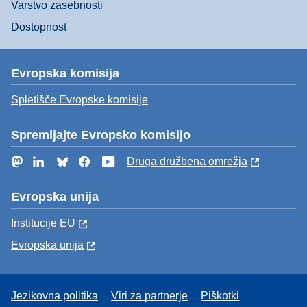
Varstvo zasebnosti
Dostopnost
Evropska komisija
Spletišče Evropske komisije
Spremljajte Evropsko komisijo
Mastodon
LinkedIn
Bluesky
Facebook
YouTube
Druga družbena omrežja
Evropska unija
Institucije EU
Evropska unija
Jezikovna politika
Viri za partnerje
Piškotki