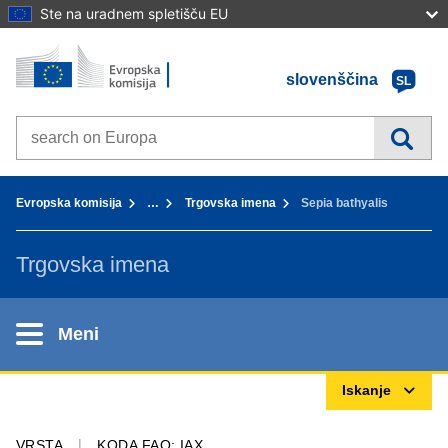
Ste na uradnem spletišču EU
Domov - Evropska komisija
Pojdi na vsebino
slovenščina
SL
Search on Europa websites
You are here:
Evropska komisija
…
Trgovska imena
Sepia bathyalis
Trgovska imena
Meni
Iskanje
VRSTA
KODA FAO: IAX