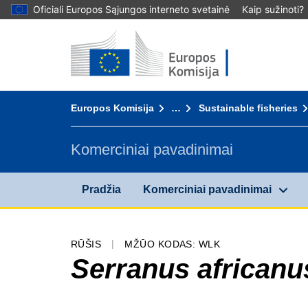
Oficiali Europos Sąjungos interneto svetainė
Kaip sužinoti?
Pradžia - Europos Komisija
Į turinį
You are here:
Europos Komisija
…
Sustainable fisheries
Komerciniai pavadinimai
Pradžia
Komerciniai pavadinimai
RŪŠIS
MŽŪO KODAS: WLK
Serranus africanu