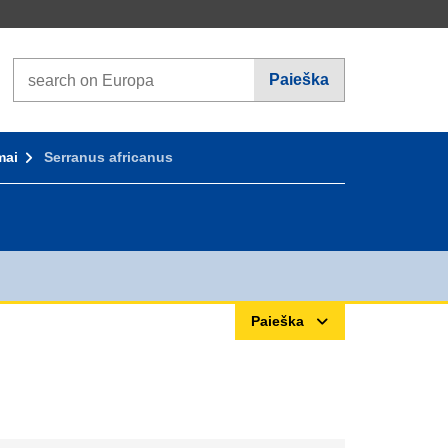
Search on Europa websites
Paieška
mai
Serranus africanus
Paieška