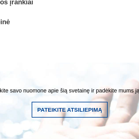
s įrankiai
inė
kite savo nuomone apie šią svetainę ir padėkite mums ją 
PATEIKITE ATSILIEPIMĄ