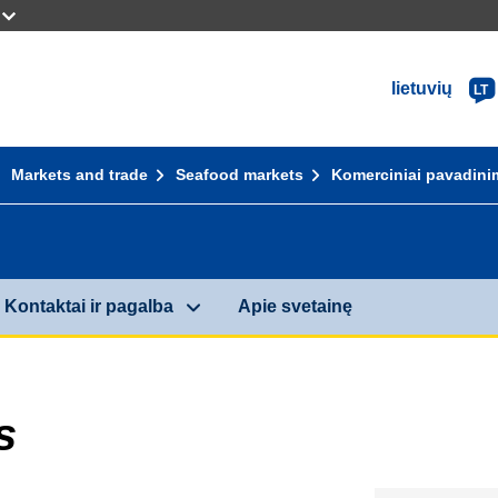
lietuvių
LT
Markets and trade
Seafood markets
Komerciniai pavadini
Kontaktai ir pagalba
Apie svetainę
s