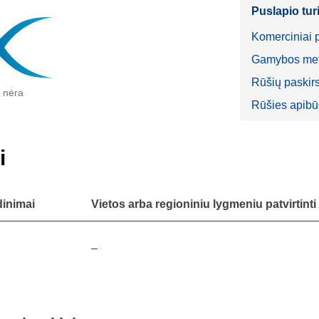
Puslapio tur
Komerciniai 
Gamybos meto
Rūšių paskir
 nėra
Rūšies apib
i
dinimai
Vietos arba regioniniu lygmeniu patvirtinti
–