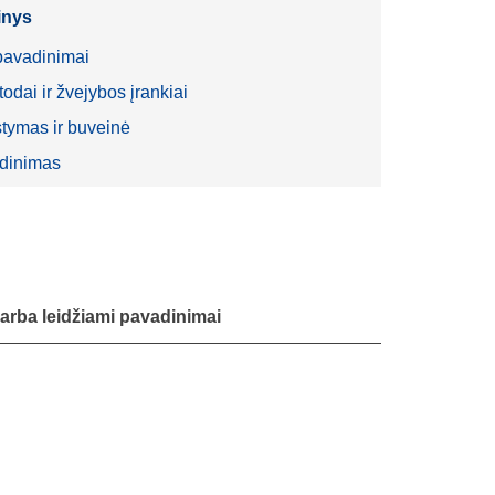
inys
pavadinimai
dai ir žvejybos įrankiai
stymas ir buveinė
ūdinimas
 arba leidžiami pavadinimai