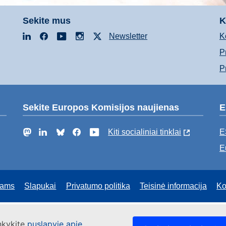
Sekite mus
K
LinkedIn
Facebook
YouTube
Instagram
X
Newsletter
K
P
P
Sekite Europos Komisijos naujienas
E
Mastodon
LinkedIn
Bluesky
Facebook
YouTube
Kiti socialiniai tinklai
E
E
riams
Slapukai
Privatumo politika
Teisinė informacija
Ko
ankykite
puslapyje apie