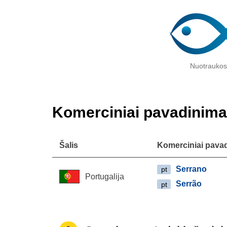
Nuotraukos
Komerciniai pavadinima
Šalis
Komerciniai pava
Serrano
pt
Portugalija
Serrão
pt