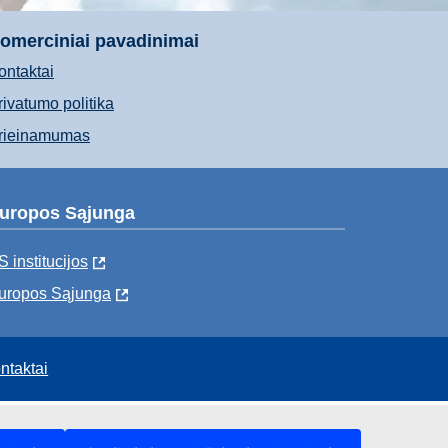
omerciniai pavadinimai
ontaktai
rivatumo politika
rieinamumas
uropos Sąjunga
S institucijоs
uropos Sąjunga
ntaktai