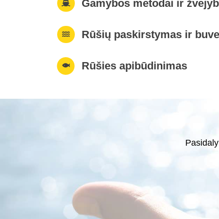
Gamybos metodai ir žvejybo
Rūšių paskirstymas ir buve
Rūšies apibūdinimas
Pasidaly