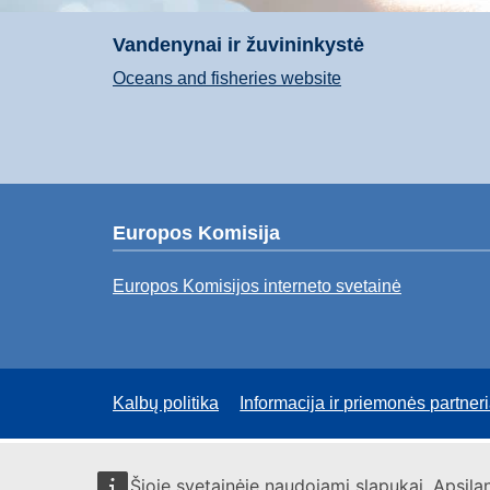
Vandenynai ir žuvininkystė
Oceans and fisheries website
Europos Komisija
Europos Komisijos interneto svetainė
Kalbų politika
Informacija ir priemonės partne
Šioje svetainėje naudojami slapukai. Apsil