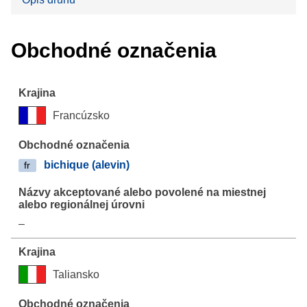
Obchodné označenia
Francúzsko
bichique (alevin)
fr
–
Taliansko