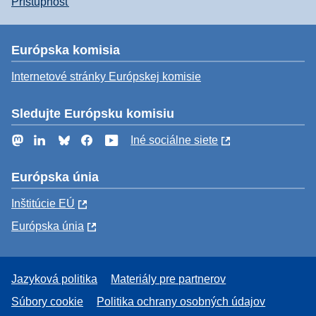
Prístupnosť
Európska komisia
Internetové stránky Európskej komisie
Sledujte Európsku komisiu
Mastodon
LinkedIn
Bluesky
Facebook
YouTube
Iné sociálne siete
Európska únia
Inštitúcie EÚ
Európska únia
Jazyková politika
Materiály pre partnerov
Súbory cookie
Politika ochrany osobných údajov