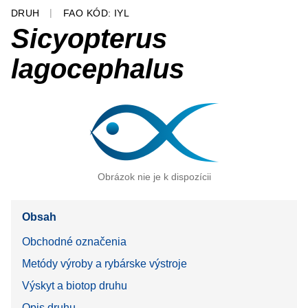
DRUH
FAO KÓD: IYL
Sicyopterus
lagocephalus
Obrázok nie je k dispozícii
Obsah
Obchodné označenia
Metódy výroby a rybárske výstroje
Výskyt a biotop druhu
Opis druhu