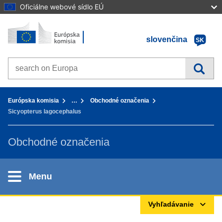
Oficiálne webové sídlo EÚ
Úvod - Európska komisia
Prejsť na obsah
slovenčina
SK
Search on Europa websites
You are here:
Európska komisia
…
Obchodné označenia
Sicyopterus lagocephalus
Obchodné označenia
Menu
Vyhľadávanie