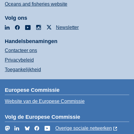
Oceans and fisheries website
Volg ons
LinkedIn
Facebook
YouTube
Instagram
X
Newsletter
Handelsbenamingen
Contacteer ons
Privacybeleid
Toegankelijkheid
Europese Commissie
Website van de Europese Commissie
Volg de Europese Commissie
Mastodon
LinkedIn
Bluesky
Facebook
YouTube
Overige sociale netwerken