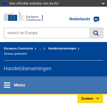
Een officiële website van de EU
Home - Europese Commissie
Ga naar de inhoud
Nederlands
NL
Search on Europa websites
You are here:
Europese Commissie
…
Handelsbenamingen
Siratus guionneti
Handelsbenamingen
Menu
Zoeken