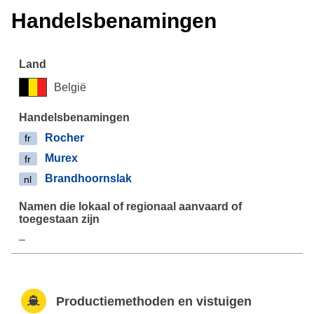
Handelsbenamingen
België
Rocher
fr
Murex
fr
Brandhoornslak
nl
–
Productiemethoden en vistuigen