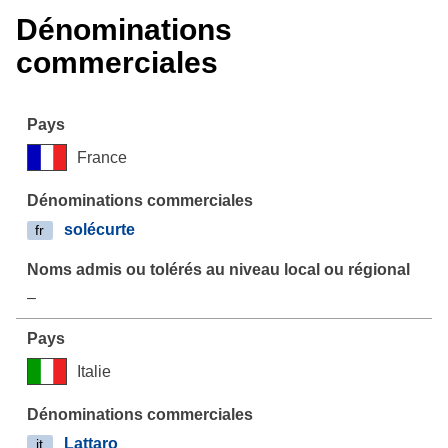
Dénominations
commerciales
France
solécurte
fr
–
Italie
Lattaro
it