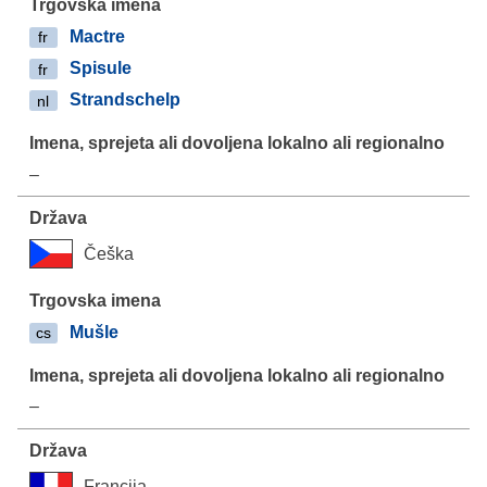
Mactre
fr
Spisule
fr
Strandschelp
nl
–
Češka
Mušle
cs
–
Francija