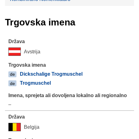
Trgovska imena
Avstrija
Dickschalige Trogmuschel
de
Trogmuschel
de
–
Belgija