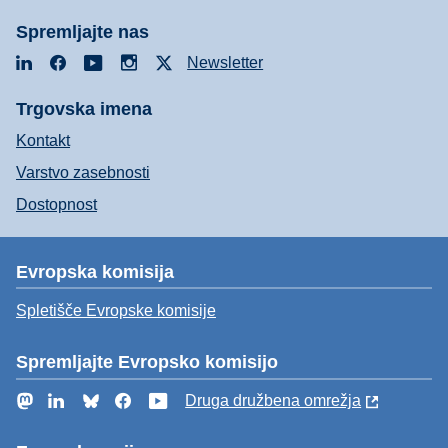
Spremljajte nas
LinkedIn
Facebook
YouTube
Instagram
X
Newsletter
Trgovska imena
Kontakt
Varstvo zasebnosti
Dostopnost
Evropska komisija
Spletišče Evropske komisije
Spremljajte Evropsko komisijo
Mastodon
LinkedIn
Bluesky
Facebook
YouTube
Druga družbena omrežja