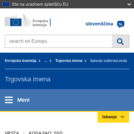
Ste na uradnem spletišču EU
Domov - Evropska komisija
Pojdi na vsebino
slovenščina
SL
Search on Europa websites
You are here:
Evropska komisija
…
Trgovska imena
Spisula subtruncatula
Trgovska imena
Meni
Iskanje
VRSTA
KODA FAO: SSD