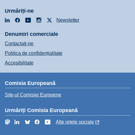
Urmăriți-ne
LinkedIn
Facebook
YouTube
Instagram
X
Newsletter
Denumiri comerciale
Contactaţi-ne
Politica de confidențialitate
Accesibilitate
Comisia Europeană
Site-ul Comisiei Europene
Urmăriți Comisia Europeană
Mastodon
LinkedIn
Bluesky
Facebook
YouTube
Alte rețele sociale