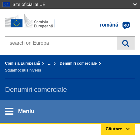
Site oficial al UE
Prima pagină - Comisia Europeană
Accesaţi conţinutul
română
RO
Search on Europa websites
You are here:
Comisia Europeană
…
Denumiri comerciale
Squamocnus niveus
Denumiri comerciale
Meniu
Căutare