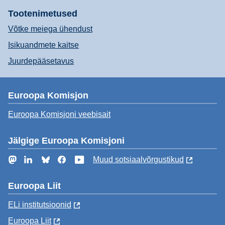
Tootenimetused
Võtke meiega ühendust
Isikuandmete kaitse
Juurdepääsetavus
Euroopa Komisjon
Euroopa Komisjoni veebisait
Jälgige Euroopa Komisjoni
Mastodon
LinkedIn
Bluesky
Facebook
YouTube
Muud sotsiaalvõrgustikud
Euroopa Liit
ELi institutsioonid
Euroopa Liit