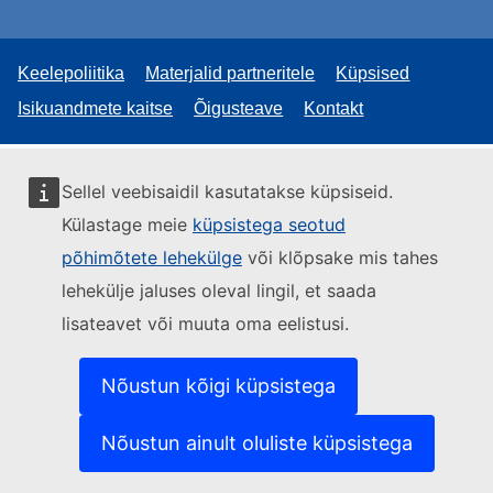
Keelepoliitika
Materjalid partneritele
Küpsised
Isikuandmete kaitse
Õigusteave
Kontakt
Sellel veebisaidil kasutatakse küpsiseid.
Külastage meie
küpsistega seotud
põhimõtete lehekülge
või klõpsake mis tahes
lehekülje jaluses oleval lingil, et saada
lisateavet või muuta oma eelistusi.
Nõustun kõigi küpsistega
Nõustun ainult oluliste küpsistega