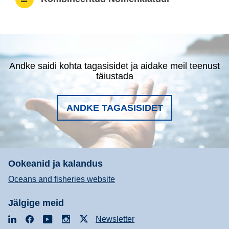
Andke saidi kohta tagasisidet ja aidake meil teenust
täiustada
ANDKE TAGASISIDET
Ookeanid ja kalandus
Oceans and fisheries website
Jälgige meid
LinkedIn
Facebook
YouTube
Instagram
X
Newsletter