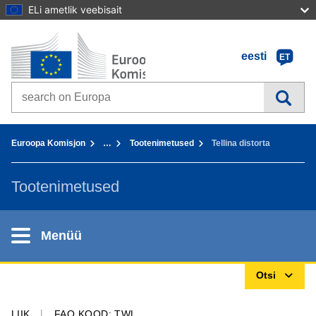
ELi ametlik veebisait
Avaleht - Euroopa Komisjon
Sisusse
eesti
ET
Search on Europa websites
You are here:
Euroopa Komisjon
…
Tootenimetused
Tellina distorta
Tootenimetused
Menüü
Otsi
LIIK
FAO KOOD: TWL