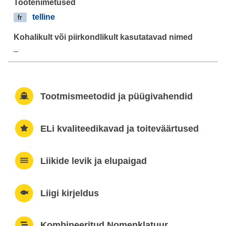
telline
fr
–
Tootmismeetodid ja püügivahendid
ELi kvaliteedikavad ja toiteväärtused
Liikide levik ja elupaigad
Liigi kirjeldus
Kombineeritud Nomenklatuur