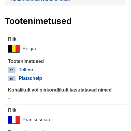
Tootenimetused
Belgia
Telline
fr
Platschelp
nl
–
Prantsusmaa