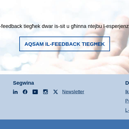
-feedback tiegħek dwar is-sit u għinna ntejbu l-esperjenz
AQSAM IL-FEEDBACK TIEGĦEK
Segwina
D
LinkedIn
Facebook
YouTube
Instagram
X
Newsletter
I
P
L