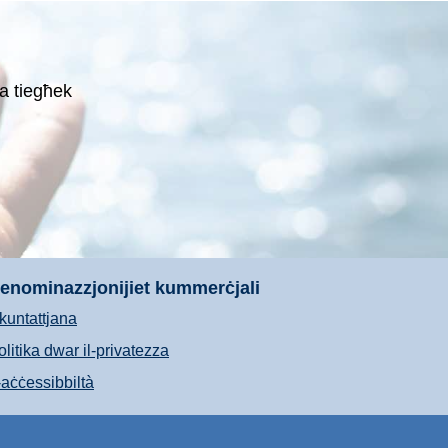
a tiegħek
enominazzjonijiet kummerċjali
kkuntattjana
olitika dwar il-privatezza
-aċċessibbiltà