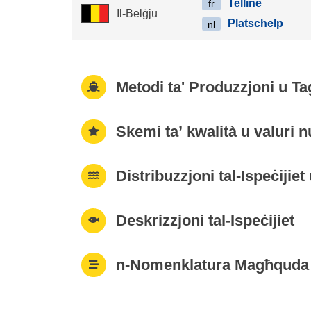
Telline
fr
Il-Belġju
Platschelp
nl
Metodi ta' Produzzjoni u T
Skemi ta’ kwalità u valuri nu
Distribuzzjoni tal-Ispeċijiet
Deskrizzjoni tal-Ispeċijiet
n-Nomenklatura Magħquda