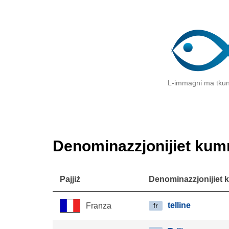
L-immaġni ma tkun
Denominazzjonijiet kum
Pajjiż
Denominazzjonijiet 
telline
Franza
fr