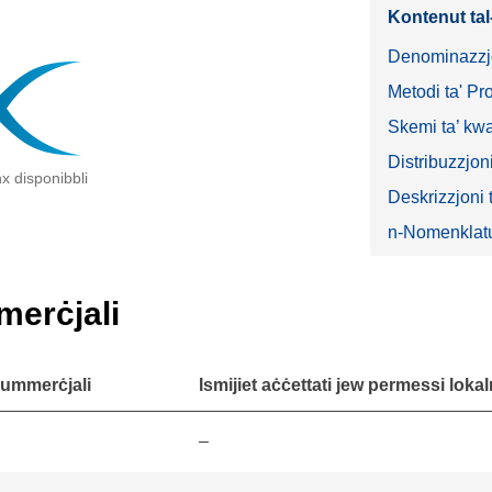
Kontenut ta
Denominazzjo
Metodi ta' Pr
Skemi ta’ kwal
Distribuzzjoni
x disponibbli
Deskrizzjoni t
n-Nomenklat
merċjali
kummerċjali
Ismijiet aċċettati jew permessi lokal
–