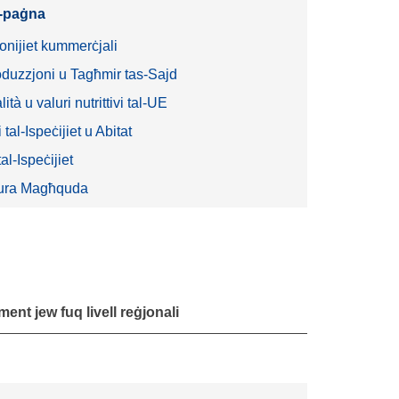
l-paġna
nijiet kummerċjali
oduzzjoni u Tagħmir tas-Sajd
ità u valuri nutrittivi tal-UE
 tal-Ispeċijiet u Abitat
al-Ispeċijiet
ura Magħquda
ment jew fuq livell reġjonali