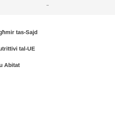
–
agħmir tas-Sajd
trittivi tal-UE
 u Abitat