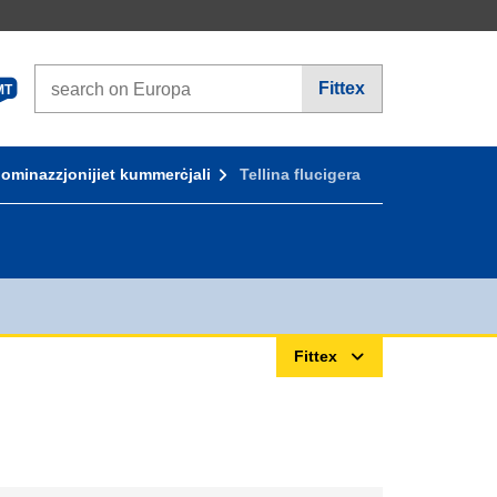
Search on Europa websites
Fittex
MT
ominazzjonijiet kummerċjali
Tellina flucigera
Fittex