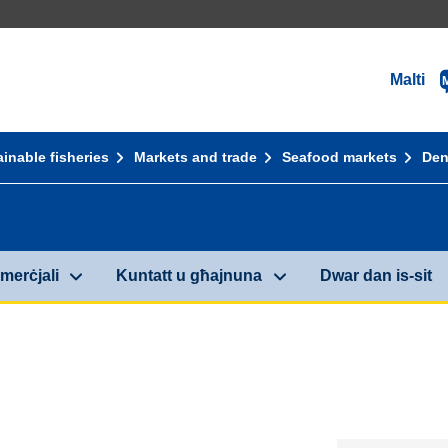
Malti
inable fisheries
Markets and trade
Seafood markets
Den
merċjali
Kuntatt u għajnuna
Dwar dan is-sit