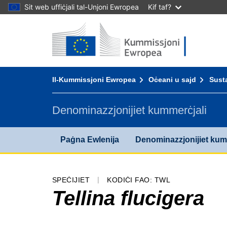
Sit web uffiċjali tal-Unjoni Ewropea
Kif taf?
Paġna Ewlenija - Il-Kummissjoni Ewropea
Mur fil-kontenut
You are here:
Il-Kummissjoni Ewropea
Oċeani u sajd
Susta
Denominazzjonijiet kummerċjali
Paġna Ewlenija
Denominazzjonijiet kum
SPEĊIJIET
KODIĊI FAO: TWL
Tellina flucigera