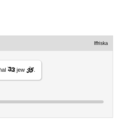
Iffriska
għal
jew
.