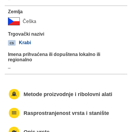
Češka
Krabi
cs
–
Metode proizvodnje i ribolovni alati
Rasprostranjenost vrsta i stanište
Opis vrste