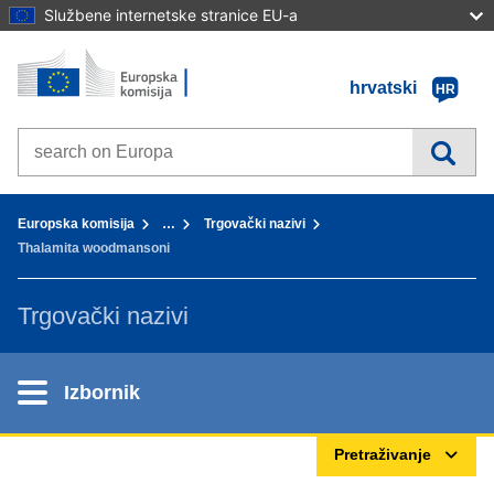
Službene internetske stranice EU-a
Početna stranica - Europska komisija
Idi na sadržaj
hrvatski
HR
Search on Europa websites
You are here:
Europska komisija
…
Trgovački nazivi
Thalamita woodmansoni
Trgovački nazivi
Izbornik
Pretraživanje