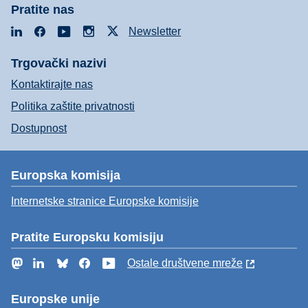
Pratite nas
LinkedIn
Facebook
YouTube
Instagram
X
Newsletter
Trgovački nazivi
Kontaktirajte nas
Politika zaštite privatnosti
Dostupnost
Europska komisija
Internetske stranice Europske komisije
Pratite Europsku komisiju
Mastodon
LinkedIn
Bluesky
Facebook
YouTube
Ostale društvene mreže
Europske unije