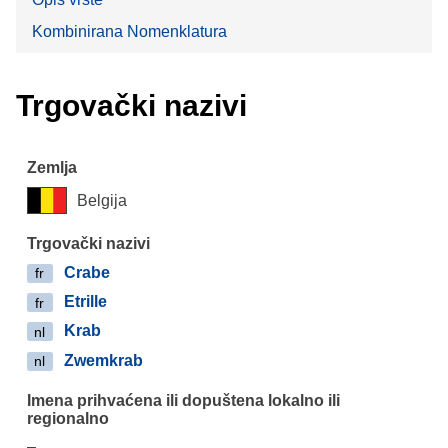
Kombinirana Nomenklatura
Trgovački nazivi
Belgija
Crabe
fr
Etrille
fr
Krab
nl
Zwemkrab
nl
–