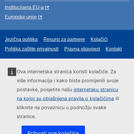
Institucijama EU-a
Europske unije
Jezična politika
Resursi za partnere
Kolačići
Politika zaštite privatnosti
Pravna obavijest
Kontakt
Ova internetska stranica koristi kolačiće. Za
više informacija i kako biste promijenili svoje
postavke, posjetite našu
internetsku stranicu
na kojoj su objašnjena pravila o kolačićima
ili
kliknite na poveznicu u podnožju svake
stranice.
Prihvati sve kolačiće