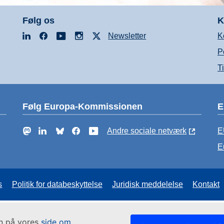
Følg os
K
LinkedIn
Facebook
YouTube
Instagram
X
Newsletter
K
P
T
Følg Europa-Kommissionen
E
Mastodon
LinkedIn
Bluesky
Facebook
YouTube
Andre sociale netværk
E
E
s
Politik for databeskyttelse
Juridisk meddelelse
Kontakt
in på vores
side om