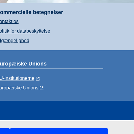
ommercielle betegnelser
ontakt os
olitik for databeskyttelse
ilgængelighed
uropæiske Unions
U-institutionerne
uropæiske Unions