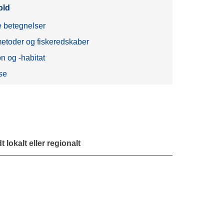
old
 betegnelser
etoder og fiskeredskaber
on og -habitat
se
 lokalt eller regionalt