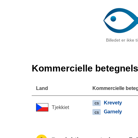
Billedet er ikke 
Kommercielle betegnels
Land
Kommercielle bete
Krevety
cs
Tjekkiet
Garnely
cs