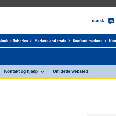
dansk
DA
inable fisheries
Markets and trade
Seafood markets
Kom
Kontakt og hjælp
Om dette websted