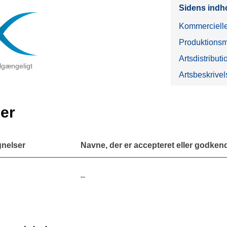
Sidens indh
Kommercielle
Produktionsm
Artsdistributi
tilgængeligt
Artsbeskrivel
er
gnelser
Navne, der er accepteret eller godkendt
–