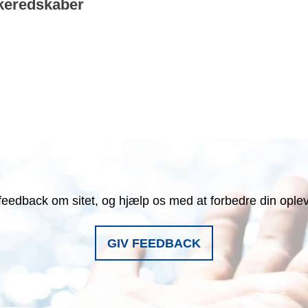
keredskaber
feedback om sitet, og hjælp os med at forbedre din ople
GIV FEEDBACK