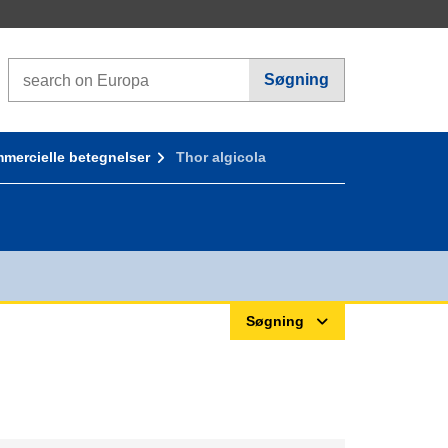
Search on Europa websites
Søgning
mercielle betegnelser
Thor algicola
Søgning