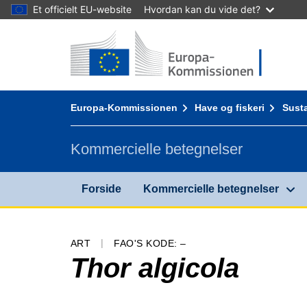
Et officielt EU-website
Hvordan kan du vide det?
Forside - Europa-Kommissionen
Gå til indhold
You are here:
Europa-Kommissionen
Have og fiskeri
Susta
Kommercielle betegnelser
Forside
Kommercielle betegnelser
ART
FAO'S KODE: –
Thor algicola