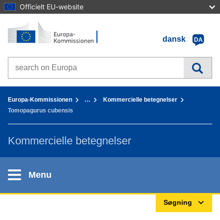
Officielt EU-website
Forside - Europa-Kommissionen
Gå til indhold
dansk
DA
Search on Europa websites
You are here:
Europa-Kommissionen
…
Kommercielle betegnelser
Tomopagurus cubensis
Kommercielle betegnelser
Menu
Søgning