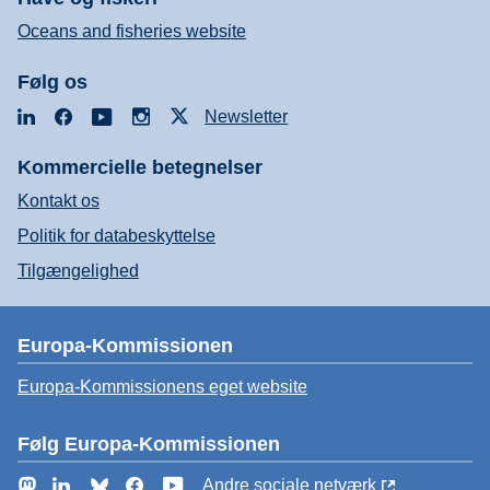
Oceans and fisheries website
Følg os
LinkedIn
Facebook
YouTube
Instagram
X
Newsletter
Kommercielle betegnelser
Kontakt os
Politik for databeskyttelse
Tilgængelighed
Europa-Kommissionen
Europa-Kommissionens eget website
Følg Europa-Kommissionen
Mastodon
LinkedIn
Bluesky
Facebook
YouTube
Andre sociale netværk