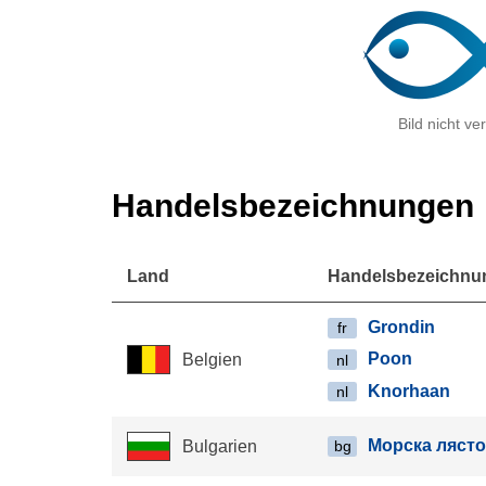
Bild nicht ve
Handelsbezeichnungen
Land
Handelsbezeichnu
Grondin
fr
Poon
Belgien
nl
Knorhaan
nl
Морска ляст
Bulgarien
bg