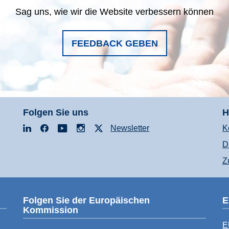
Sag uns, wie wir die Website verbessern können
FEEDBACK GEBEN
Folgen Sie uns
H
LinkedIn
Facebook
YouTube
Instagram
X
Newsletter
K
D
Z
Folgen Sie der Europäischen
E
Kommission
E