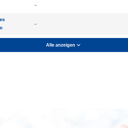
–
ies
–
án
Alle anzeigen