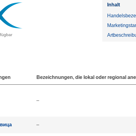
Inhalt
Handelsbeze
Marketingsta
rfügbar
Artbeschreib
ngen
Bezeichnungen, die lokal oder regional ane
–
овица
–