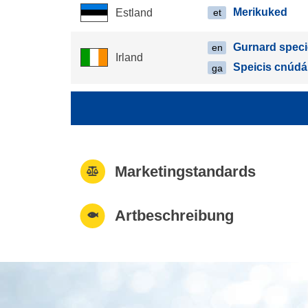
Merikuked
Estland
et
Gurnard spec
en
Irland
Speicis cnúd
ga
Marketingstandards
Artbeschreibung