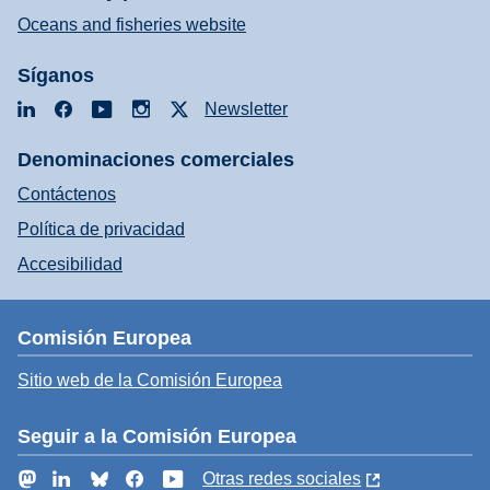
Oceans and fisheries website
Síganos
LinkedIn
Facebook
YouTube
Instagram
X
Newsletter
Denominaciones comerciales
Contáctenos
Política de privacidad
Accesibilidad
Comisión Europea
Sitio web de la Comisión Europea
Seguir a la Comisión Europea
Mastodon
LinkedIn
Bluesky
Facebook
YouTube
Otras redes sociales