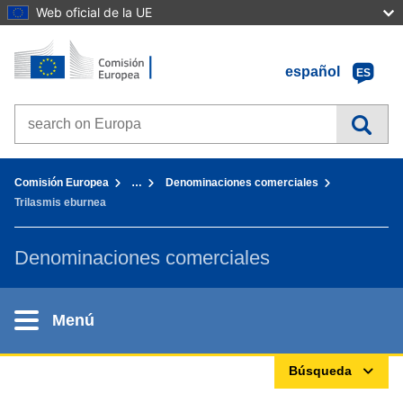
Web oficial de la UE
Inicio - Comisión Europea
Ir al contenido
español
ES
Search on Europa websites
You are here:
Comisión Europea
…
Denominaciones comerciales
Trilasmis eburnea
Denominaciones comerciales
Menú
Búsqueda