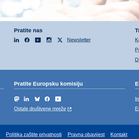
Pratite nas
T
LinkedIn
Facebook
YouTube
Instagram
X
Newsletter
K
Po
D
Pratite Europsku komisiju
E
Mastodon
LinkedIn
Bluesky
Facebook
YouTube
I
Ostale društvene mreže
E
Politika zaštite privatnosti
Pravna obavijest
Kontakt