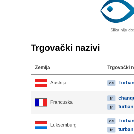
Slika nije d
Trgovački nazivi
Zemlja
Trgovački n
Turba
Austrija
de
chanq
fr
Francuska
turban
fr
Turba
de
Luksemburg
turban
fr