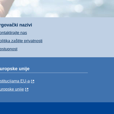
rgovački nazivi
ontaktirajte nas
litika zaštite privatnosti
ostupnost
uropske unije
nstitucijama EU-a
uropske unije