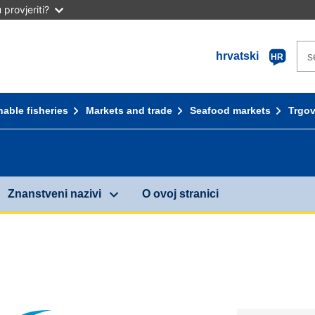
provjeriti?
Se
hrvatski
HR
nable fisheries
Markets and trade
Seafood markets
Trgov
Znanstveni nazivi
O ovoj stranici