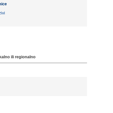
nice
ivi
alno ili regionalno