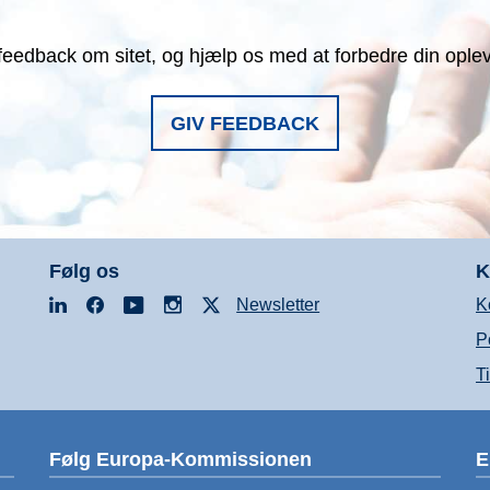
feedback om sitet, og hjælp os med at forbedre din ople
GIV FEEDBACK
Følg os
K
LinkedIn
Facebook
YouTube
Instagram
X
Newsletter
K
P
T
Følg Europa-Kommissionen
E