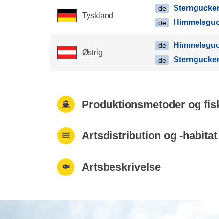
Sterngucke
de
Tyskland
Himmelsguc
de
Himmelsguc
de
Østrig
Sterngucke
de
Produktionsmetoder og fis
Artsdistribution og -habitat
Artsbeskrivelse