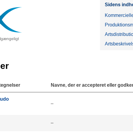
Sidens indh
Kommercielle
Produktionsm
Artsdistributi
tilgængeligt
Artsbeskrivel
er
tegnelser
Navne, der er accepteret eller godkend
çudo
–
–