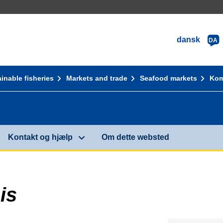
dansk
DA
inable fisheries
Markets and trade
Seafood markets
Kom
Kontakt og hjælp
Om dette websted
is