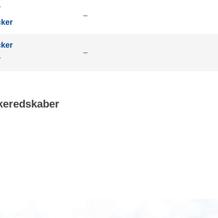
r
–
ker
ker
–
r
keredskaber