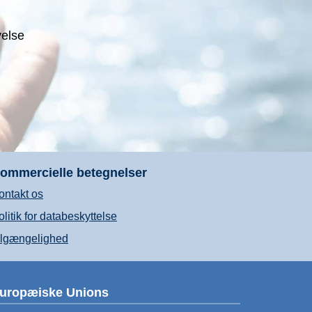
velse
ommercielle betegnelser
ontakt os
olitik for databeskyttelse
ilgængelighed
uropæiske Unions