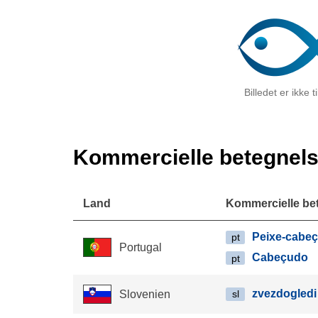
Billedet er ikke 
Kommercielle betegnels
Land
Kommercielle be
Peixe-cabe
pt
Portugal
Cabeçudo
pt
zvezdogledi
Slovenien
sl