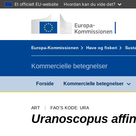
Et officielt EU-website
Hvordan kan du vide det?
Forside - Europa-Kommissionen
Gå til indhold
You are here:
Europa-Kommissionen
Have og fiskeri
Susta
Kommercielle betegnelser
Forside
Kommercielle betegnelser
ART
FAO'S KODE: URA
Uranoscopus affin