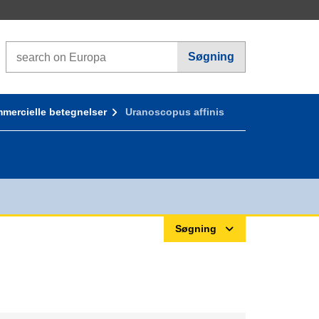
Search on Europa websites
Søgning
mercielle betegnelser
Uranoscopus affinis
Søgning