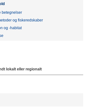
old
 betegnelser
etoder og fiskeredskaber
on og -habitat
se
t lokalt eller regionalt