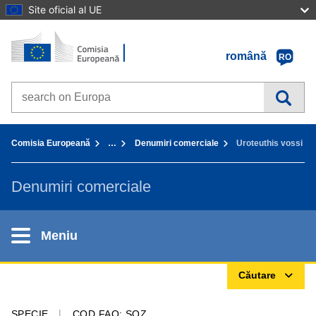
Site oficial al UE
Prima pagină - Comisia Europeană
Accesaţi conţinutul
română
RO
Search on Europa websites
You are here:
Comisia Europeană
…
Denumiri comerciale
Uroteuthis vossi
Denumiri comerciale
Meniu
Căutare
SPECIE
COD FAO: SQZ