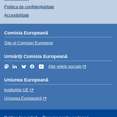
Politica de confidențialitate
Accesibilitate
Comisia Europeană
Site-ul Comisiei Europene
Urmăriți Comisia Europeană
Mastodon
LinkedIn
Bluesky
Facebook
YouTube
Alte rețele sociale
Uniunea Europeană
Instituțiile UE
Uniunea Europeană