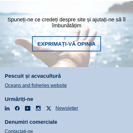
Spuneți-ne ce credeți despre site și ajutați-ne să îl
îmbunătățim
EXPRIMAȚI-VĂ OPINIA
Pescuit și acvacultură
Oceans and fisheries website
Urmăriți-ne
LinkedIn
Facebook
YouTube
Instagram
X
Newsletter
Denumiri comerciale
Contactaţi-ne