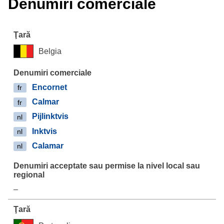
Denumiri comerciale
Belgia
Encornet
fr
Calmar
fr
Pijlinktvis
nl
Inktvis
nl
Calamar
nl
–