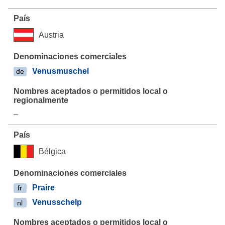
Austria
Venusmuschel
de
–
Bélgica
Praire
fr
Venusschelp
nl