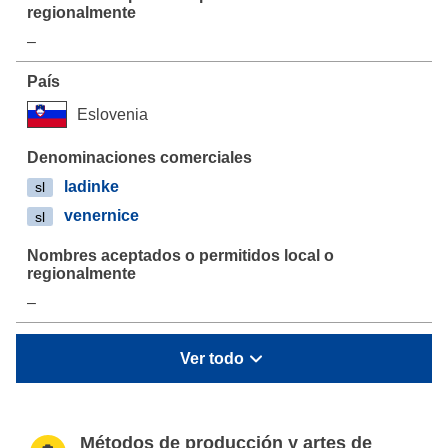
–
Eslovenia
ladinke
sl
venernice
sl
–
Ver todo
Métodos de producción y artes de