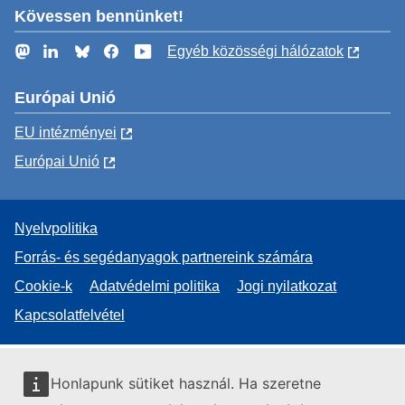
Kövessen bennünket!
Mastodon
LinkedIn
Bluesky
Facebook
YouTube
Egyéb közösségi hálózatok
Európai Unió
EU intézményei
Európai Unió
Nyelvpolitika
Forrás- és segédanyagok partnereink számára
Cookie-k
Adatvédelmi politika
Jogi nyilatkozat
Kapcsolatfelvétel
Honlapunk sütiket használ. Ha szeretne