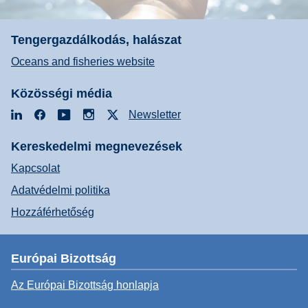
Tengergazdálkodás, halászat
Oceans and fisheries website
Közösségi média
LinkedIn
Facebook
YouTube
Instagram
X
Newsletter
Kereskedelmi megnevezések
Kapcsolat
Adatvédelmi politika
Hozzáférhetőség
Európai Bizottság
Az Európai Bizottság honlapja