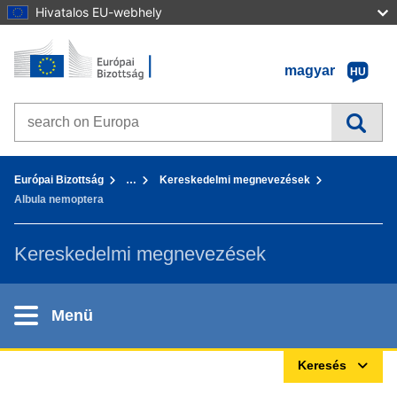
Hivatalos EU-webhely
Kezdőlap - Európai Bizottság
Tovább a tartalomhoz
magyar
HU
Search on Europa websites
You are here:
Európai Bizottság
…
Kereskedelmi megnevezések
Albula nemoptera
Kereskedelmi megnevezések
Menü
Keresés