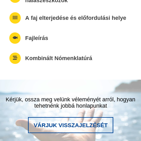
halászeszközök
A faj elterjedése és előfordulási helye
Fajleírás
Kombinált Nómenklatúrá
Kérjük, ossza meg velünk véleményét arról, hogyan
tehetnénk jobbá honlapunkat
VÁRJUK VISSZAJELZÉSÉT