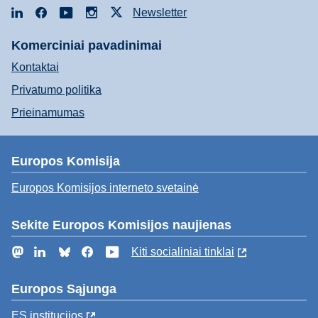
LinkedIn
Facebook
YouTube
Instagram
X
Newsletter
Komerciniai pavadinimai
Kontaktai
Privatumo politika
Prieinamumas
Europos Komisija
Europos Komisijos interneto svetainė
Sekite Europos Komisijos naujienas
Mastodon
LinkedIn
Bluesky
Facebook
YouTube
Kiti socialiniai tinklai
Europos Sąjunga
ES institucijоs