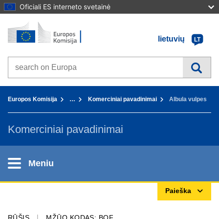
Oficiali ES interneto svetainė
Pradžia - Europos Komisija
Į turinį
lietuvių
LT
Search on Europa websites
You are here:
Europos Komisija
…
Komerciniai pavadinimai
Albula vulpes
Komerciniai pavadinimai
Meniu
Paieška
RŪŠIS
MŽŪO KODAS: BOF