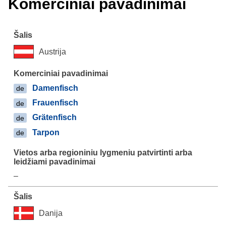
Komerciniai pavadinimai
Austrija
Damenfisch
de
Frauenfisch
de
Grätenfisch
de
Tarpon
de
–
Danija