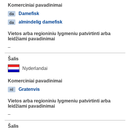
Damefisk
da
almindelig damefisk
da
–
Nyderlandai
Gratenvis
nl
–