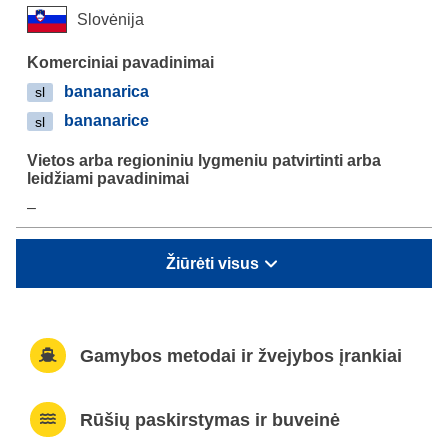
Slovėnija
bananarica
sl
bananarice
sl
–
Žiūrėti visus
Gamybos metodai ir žvejybos įrankiai
Rūšių paskirstymas ir buveinė