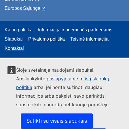
Europos Sąjunga
Kalbų politika
Informacija ir priemonės partneriams
Slapukai
Privatumo politika
Teisinė informacija
Kontaktai
Šioje svetainėje naudojami slapukai.
Apsilankykite
puslapyje apie mūsų slapukų
politiką
arba, jei norite sužinoti daugiau
informacijos arba pakeisti savo parinktis,
spustelėkite nuorodą bet kurioje poraštėje.
Sutikti su visais slapukais