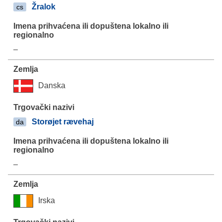
Žralok
cs
–
Danska
Storøjet rævehaj
da
–
Irska