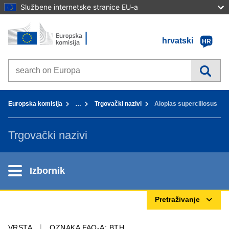
Službene internetske stranice EU-a
Početna stranica - Europska komisija
Idi na sadržaj
hrvatski
HR
Search on Europa websites
You are here:
Europska komisija
…
Trgovački nazivi
Alopias superciliosus
Trgovački nazivi
Izbornik
Pretraživanje
VRSTA
OZNAKA FAO-A: BTH