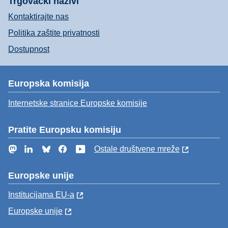
Trgovački nazivi
Kontaktirajte nas
Politika zaštite privatnosti
Dostupnost
Europska komisija
Internetske stranice Europske komisije
Pratite Europsku komisiju
Mastodon
LinkedIn
Bluesky
Facebook
YouTube
Ostale društvene mreže
Europske unije
Institucijama EU-a
Europske unije