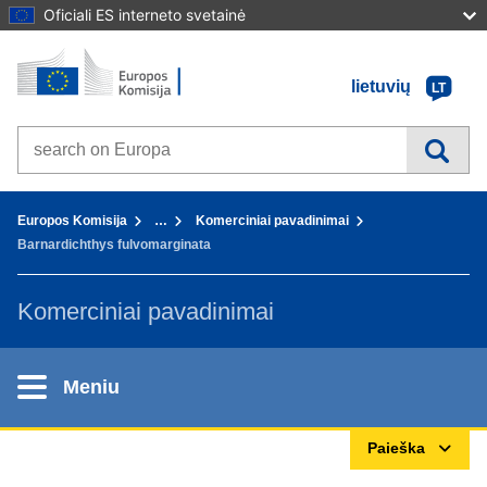
Oficiali ES interneto svetainė
Pradžia - Europos Komisija
Į turinį
lietuvių
LT
Search on Europa websites
You are here:
Europos Komisija
…
Komerciniai pavadinimai
Barnardichthys fulvomarginata
Komerciniai pavadinimai
Meniu
Paieška