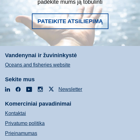
padėkite mums ją tobulinti
PATEIKITE ATSILIEPIMĄ
Vandenynai ir žuvininkystė
Oceans and fisheries website
Sekite mus
LinkedIn
Facebook
YouTube
Instagram
X
Newsletter
Komerciniai pavadinimai
Kontaktai
Privatumo politika
Prieinamumas