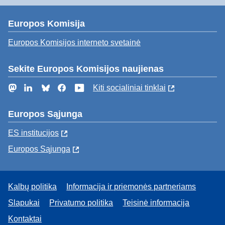
Europos Komisija
Europos Komisijos interneto svetainė
Sekite Europos Komisijos naujienas
Mastodon
LinkedIn
Bluesky
Facebook
YouTube
Kiti socialiniai tinklai
Europos Sąjunga
ES institucijоs
Europos Sąjunga
Kalbų politika
Informacija ir priemonės partneriams
Slapukai
Privatumo politika
Teisinė informacija
Kontaktai