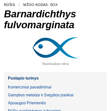
RŪŠIS
MŽŪO KODAS: SOX
Barnardichthys
fulvomarginata
Nuotraukos nėra
Puslapio turinys
Komerciniai pavadinimai
Gamybos metodai ir žvejybos įrankiai
Apsaugos Priemonés
Rūšių paskirstymas ir buveinė