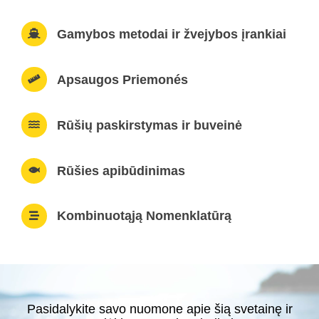
Gamybos metodai ir žvejybos įrankiai
Apsaugos Priemonés
Rūšių paskirstymas ir buveinė
Rūšies apibūdinimas
Kombinuotąją Nomenklatūrą
Pasidalykite savo nuomone apie šią svetainę ir