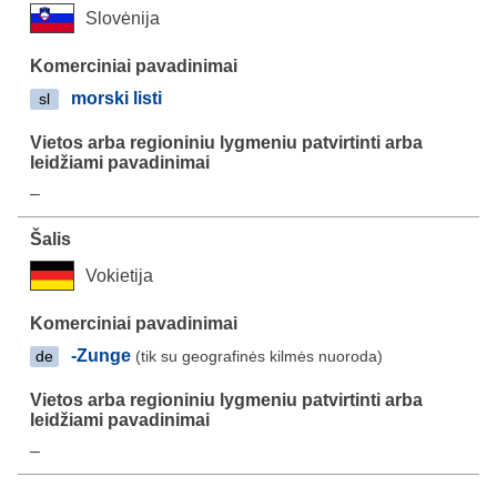
Slovėnija
morski listi
sl
–
Vokietija
-Zunge
(tik su geografinės kilmės nuoroda)
de
–