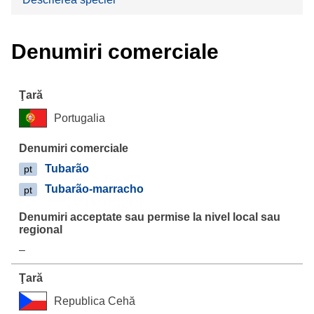
Denumiri comerciale
Portugalia
Tubarão
pt
Tubarão-marracho
pt
–
Republica Cehă