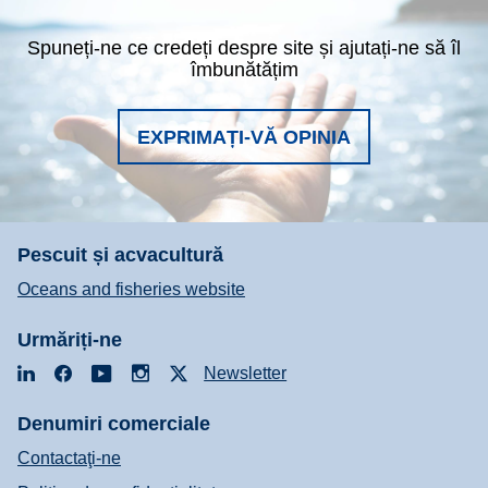
Spuneți-ne ce credeți despre site și ajutați-ne să îl
îmbunătățim
EXPRIMAȚI-VĂ OPINIA
Pescuit și acvacultură
Oceans and fisheries website
Urmăriți-ne
LinkedIn
Facebook
YouTube
Instagram
X
Newsletter
Denumiri comerciale
Contactaţi-ne