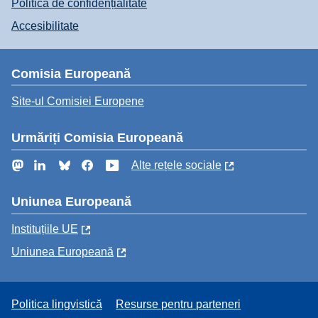
Politica de confidențialitate
Accesibilitate
Comisia Europeană
Site-ul Comisiei Europene
Urmăriți Comisia Europeană
Mastodon
LinkedIn
Bluesky
Facebook
YouTube
Alte rețele sociale
Uniunea Europeană
Instituțiile UE
Uniunea Europeană
Politica lingvistică
Resurse pentru parteneri