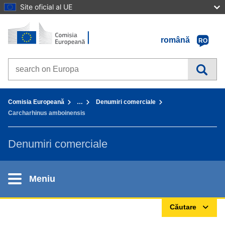
Site oficial al UE
Prima pagină - Comisia Europeană
Accesaţi conţinutul
română
RO
Search on Europa websites
You are here:
Comisia Europeană
…
Denumiri comerciale
Carcharhinus amboinensis
Denumiri comerciale
Meniu
Căutare