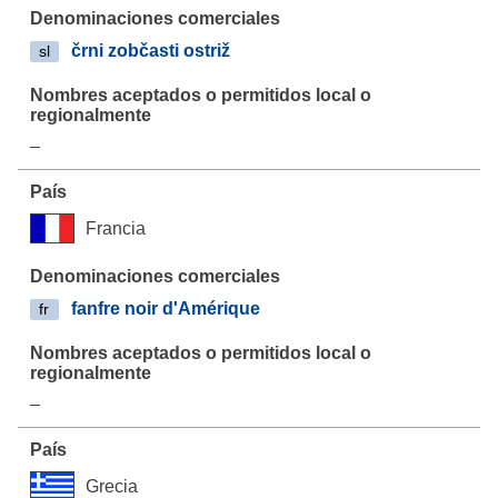
črni zobčasti ostriž
sl
–
Francia
fanfre noir d'Amérique
fr
–
Grecia