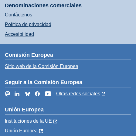
Denominaciones comerciales
Contáctenos
Política de privacidad
Accesibilidad
Comisión Europea
Sitio web de la Comisión Europea
Seguir a la Comisión Europea
Mastodon
LinkedIn
Bluesky
Facebook
YouTube
Otras redes sociales
Unión Europea
Instituciones de la UE
Unión Europea