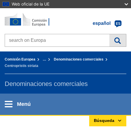
Web oficial de la UE
Inicio - Comisión Europea
Ir al contenido
español
ES
Search on Europa websites
You are here:
Comisión Europea
…
Denominaciones comerciales
Centropristis striata
Denominaciones comerciales
Menú
Búsqueda