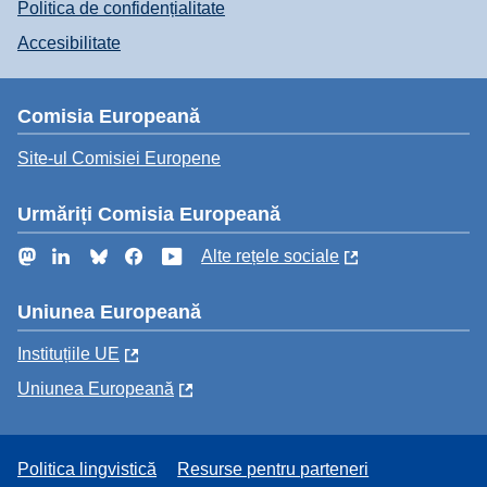
Politica de confidențialitate
Accesibilitate
Comisia Europeană
Site-ul Comisiei Europene
Urmăriți Comisia Europeană
Mastodon
LinkedIn
Bluesky
Facebook
YouTube
Alte rețele sociale
Uniunea Europeană
Instituțiile UE
Uniunea Europeană
Politica lingvistică
Resurse pentru parteneri