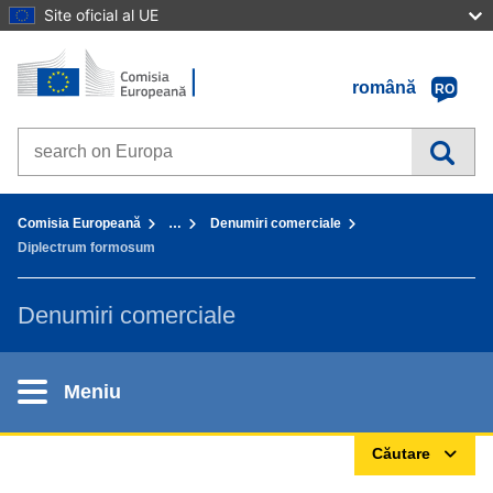
Site oficial al UE
Prima pagină - Comisia Europeană
Accesaţi conţinutul
română
RO
Search on Europa websites
You are here:
Comisia Europeană
…
Denumiri comerciale
Diplectrum formosum
Denumiri comerciale
Meniu
Căutare