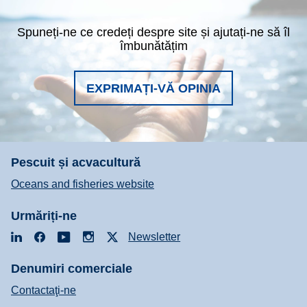
Spuneți-ne ce credeți despre site și ajutați-ne să îl
îmbunătățim
EXPRIMAȚI-VĂ OPINIA
Pescuit și acvacultură
Oceans and fisheries website
Urmăriți-ne
LinkedIn
Facebook
YouTube
Instagram
X
Newsletter
Denumiri comerciale
Contactaţi-ne