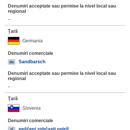
–
Germania
Sandbarsch
de
–
Slovenia
peščeni zobčasti ostriž
sl