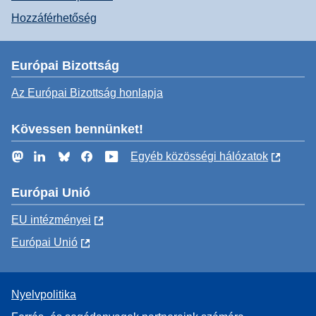
Hozzáférhetőség
Európai Bizottság
Az Európai Bizottság honlapja
Kövessen bennünket!
Mastodon
LinkedIn
Bluesky
Facebook
YouTube
Egyéb közösségi hálózatok
Európai Unió
EU intézményei
Európai Unió
Nyelvpolitika