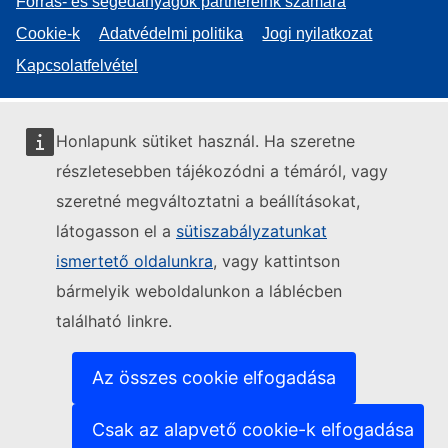
Forrás- és segédanyagok partnereink számára
Cookie-k
Adatvédelmi politika
Jogi nyilatkozat
Kapcsolatfelvétel
Honlapunk sütiket használ. Ha szeretne
részletesebben tájékozódni a témáról, vagy
szeretné megváltoztatni a beállításokat,
látogasson el a
sütiszabályzatunkat
ismertető oldalunkra
, vagy kattintson
bármelyik weboldalunkon a láblécben
található linkre.
Az összes cookie elfogadása
Csak az alapvető cookie-k elfogadása