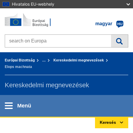
Hivatalos EU-webhely
Kezdőlap - Európai Bizottság
Tovább a tartalomhoz
magyar
HU
Search on Europa websites
You are here:
Európai Bizottság
…
Kereskedelmi megnevezések
Elops machnata
Kereskedelmi megnevezések
Menü
Keresés