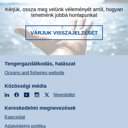
Kérjük, ossza meg velünk véleményét arról, hogyan
tehetnénk jobbá honlapunkat
VÁRJUK VISSZAJELZÉSÉT
Tengergazdálkodás, halászat
Oceans and fisheries website
Közösségi média
LinkedIn
Facebook
YouTube
Instagram
X
Newsletter
Kereskedelmi megnevezések
Kapcsolat
Adatvédelmi politika