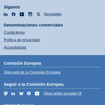
Síganos
LinkedIn
Facebook
YouTube
Instagram
X
Newsletter
Denominaciones comerciales
Contáctenos
Política de privacidad
Accesibilidad
Comisión Europea
Sitio web de la Comisión Europea
Seguir a la Comisión Europea
Mastodon
LinkedIn
Bluesky
Facebook
YouTube
Otras redes sociales