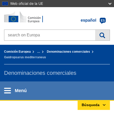
Web oficial de la UE
Inicio - Comisión Europea
Ir al contenido
español
ES
Search on Europa websites
You are here:
Comisión Europea
…
Denominaciones comerciales
Gaidropsarus mediterraneus
Denominaciones comerciales
Menú
Búsqueda