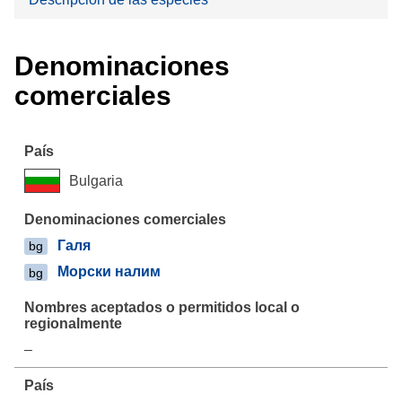
Denominaciones
comerciales
Bulgaria
Галя
bg
Морски налим
bg
–