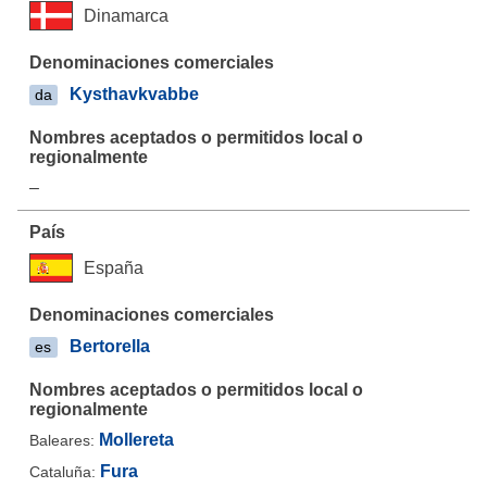
Dinamarca
Kysthavkvabbe
da
–
España
Bertorella
es
Mollereta
Baleares:
Fura
Cataluña: