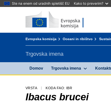
Ste na enem od uradnih spletišč EU
Kako to preverim?
Domov - Evropska komisija
Pojdi na vsebino
You are here:
Evropska komisija
Oceani in ribištvo
Sustain
Trgovska imena
Domov
Trgovska imena
Kontakt
VRSTA
KODA FAO: IBR
Ibacus brucei