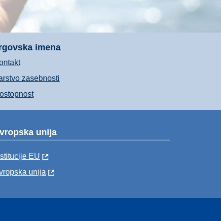
rgovska imena
ontakt
arstvo zasebnosti
ostopnost
vropska unija
nstitucije EU
vropska unija