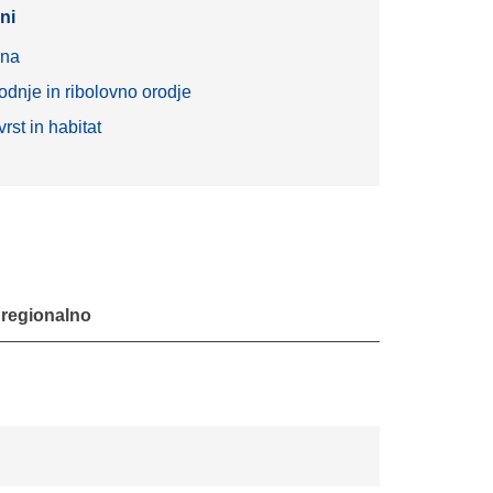
ni
ena
odnje in ribolovno orodje
rst in habitat
i regionalno