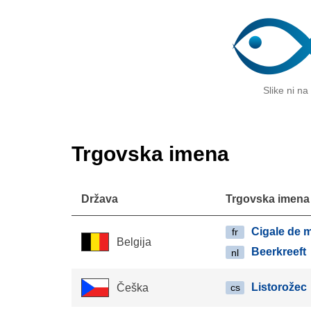
Slike ni na
Trgovska imena
Država
Trgovska imena
Cigale de 
fr
Belgija
Beerkreeft
nl
Listorožec
Češka
cs