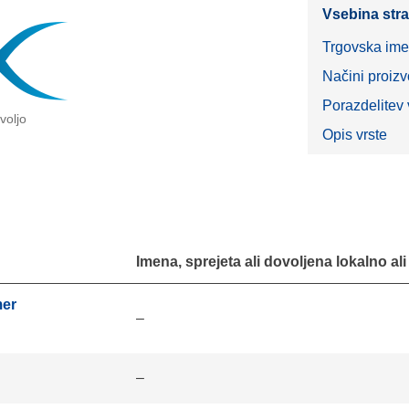
Vsebina stra
Trgovska im
Načini proizv
Porazdelitev v
 voljo
Opis vrste
Imena, sprejeta ali dovoljena lokalno al
mer
–
–