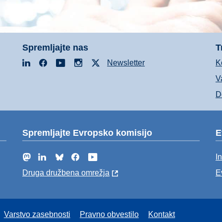
Spremljajte nas
T
LinkedIn
Facebook
YouTube
Instagram
X
Newsletter
K
V
D
Spremljajte Evropsko komisijo
E
Mastodon
LinkedIn
Bluesky
Facebook
YouTube
I
Druga družbena omrežja
E
Varstvo zasebnosti
Pravno obvestilo
Kontakt