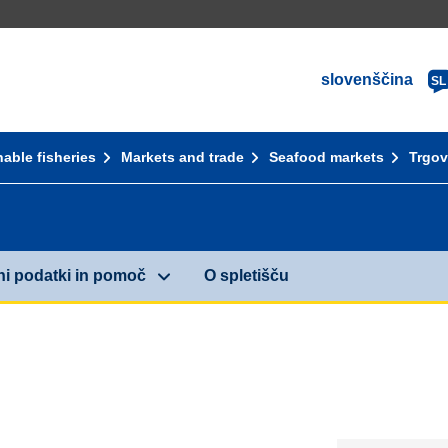
slovenščina
SL
able fisheries
Markets and trade
Seafood markets
Trgov
ni podatki in pomoč
O spletišču