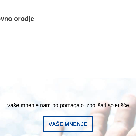
ovno orodje
Vaše mnenje nam bo pomagalo izboljšati spletišče
VAŠE MNENJE