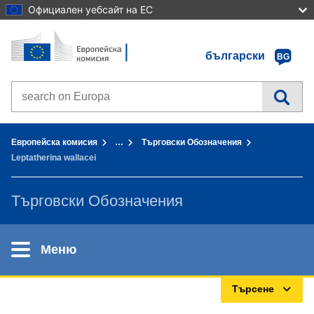
Официален уебсайт на ЕС
Начало - Европейска комисия
Към съдържанието
български
BG
Search on Europa websites
You are here:
Европейска комисия
…
Търговски Обозначения
Leptatherina wallacei
Търговски Обозначения
Меню
Търсене