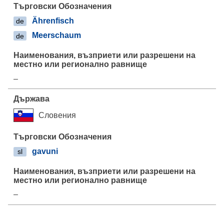
Ährenfisch
de
Meerschaum
de
–
Словения
gavuni
sl
–