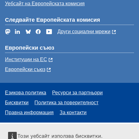
Уебсайт на Европейската комисия
Следвайте Европейската комисия
Mastodon
LinkedIn
Bluesky
Facebook
YouTube
Други социални мрежи
Европейски съюз
Институции на ЕС
Европейски съюз
Езикова политика
Ресурси за партньори
Бисквитки
Политика за поверителност
Правна информация
За контакти
Този уебсайт използва бисквитки.