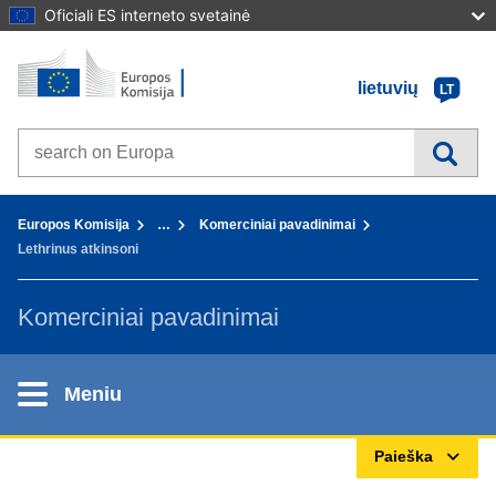
Oficiali ES interneto svetainė
Pradžia - Europos Komisija
Į turinį
lietuvių
LT
Search on Europa websites
You are here:
Europos Komisija
…
Komerciniai pavadinimai
Lethrinus atkinsoni
Komerciniai pavadinimai
Meniu
Paieška