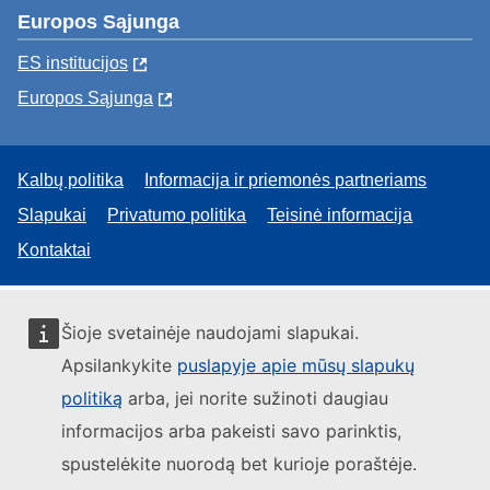
Europos Sąjunga
ES institucijоs
Europos Sąjunga
Kalbų politika
Informacija ir priemonės partneriams
Slapukai
Privatumo politika
Teisinė informacija
Kontaktai
Šioje svetainėje naudojami slapukai.
Apsilankykite
puslapyje apie mūsų slapukų
politiką
arba, jei norite sužinoti daugiau
informacijos arba pakeisti savo parinktis,
spustelėkite nuorodą bet kurioje poraštėje.