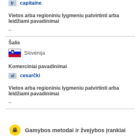
capitaine
fr
–
Slovėnija
cesarčki
sl
–
Gamybos metodai ir žvejybos įrankiai