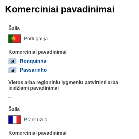
Komerciniai pavadinimai
Portugalija
Ronquinha
pt
Passarinho
pt
–
Prancūzija