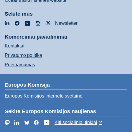
Oceans and fisheries website
Sekite mus
LinkedIn
Facebook
YouTube
Instagram
X
Newsletter
Komerciniai pavadinimai
Kontaktai
Privatumo politika
Prieinamumas
Europos Komisija
Europos Komisijos interneto svetainė
Sekite Europos Komisijos naujienas
Mastodon
LinkedIn
Bluesky
Facebook
YouTube
Kiti socialiniai tinklai