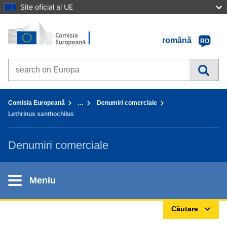
Site oficial al UE
Prima pagină - Comisia Europeană
Accesaţi conţinutul
română
RO
Search on Europa websites
You are here:
Comisia Europeană
…
Denumiri comerciale
Lethrinus xanthochilus
Denumiri comerciale
Meniu
Căutare