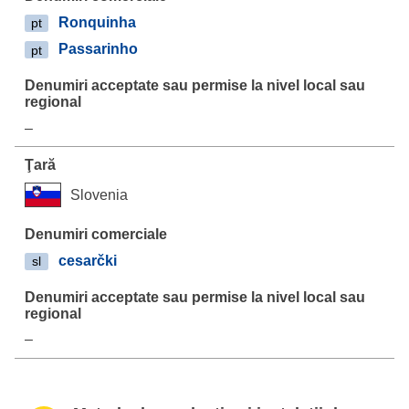
Ronquinha
pt
Passarinho
pt
–
Slovenia
cesarčki
sl
–