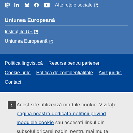
Mastodon
LinkedIn
Bluesky
Facebook
YouTube
Alte rețele sociale
Uniunea Europeană
Instituțiile UE
Uniunea Europeană
Politica lingvistică
Resurse pentru parteneri
Cookie-urile
Politica de confidențialitate
Aviz juridic
Contact
Acest site utilizează module cookie. Vizitați
pagina noastră dedicată politicii privind
modulele cookie
sau accesați linkul din
subsolul oricărei pagini pentru mai multe