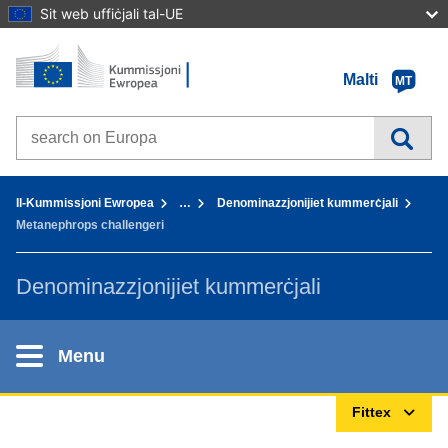
Sit web uffiċjali tal-UE
Paġna Ewlenija - Il-Kummissjoni Ewropea
Mur fil-kontenut
Malti
MT
Search on Europa websites
You are here:
Il-Kummissjoni Ewropea
…
Denominazzjonijiet kummerċjali
Metanephrops challengeri
Denominazzjonijiet kummerċjali
Menu
Fittex