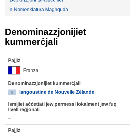
n-Nomenklatura Magħquda
Denominazzjonijiet
kummerċjali
Franza
langoustine de Nouvelle Zélande
fr
–