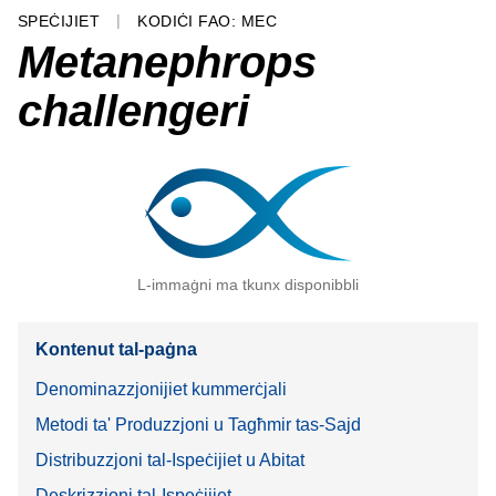
SPEĊIJIET
KODIĊI FAO: MEC
Metanephrops
challengeri
L-immaġni ma tkunx disponibbli
Kontenut tal-paġna
Denominazzjonijiet kummerċjali
Metodi ta' Produzzjoni u Tagħmir tas-Sajd
Distribuzzjoni tal-Ispeċijiet u Abitat
Deskrizzjoni tal-Ispeċijiet