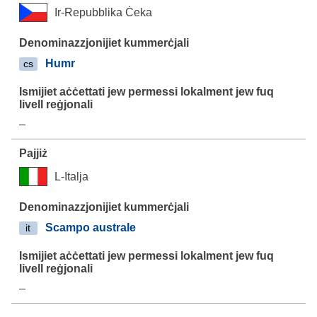
Ir-Repubblika Ċeka
Humr
cs
–
L-Italja
Scampo australe
it
–