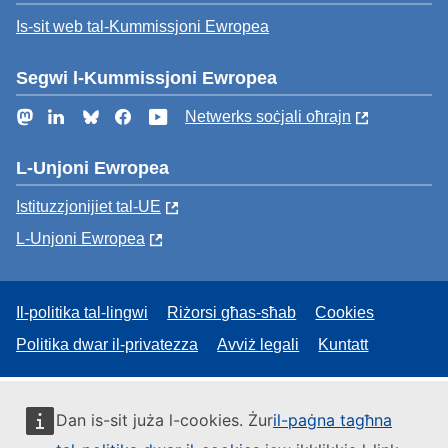
Is-sit web tal-Kummissjoni Ewropea
Segwi l-Kummissjoni Ewropea
Mastodon
LinkedIn
Bluesky
Facebook
YouTube
Netwerks soċjali oħrajn
L-Unjoni Ewropea
Istituzzjonijiet tal-UE
L-Unjoni Ewropea
Il-politika tal-lingwi
Riżorsi għas-sħab
Cookies
Politika dwar il-privatezza
Avviż legali
Kuntatt
Dan is-sit juża l-cookies. Żur
il-paġna tagħna