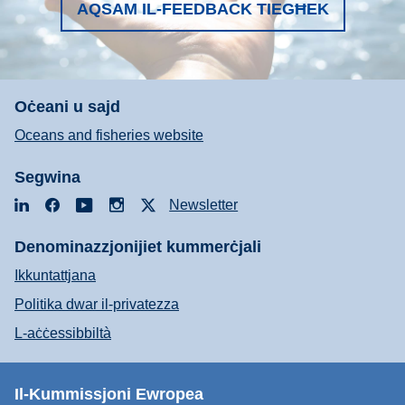
AQSAM IL-FEEDBACK TIEGĦEK
Oċeani u sajd
Oceans and fisheries website
Segwina
LinkedIn
Facebook
YouTube
Instagram
X
Newsletter
Denominazzjonijiet kummerċjali
Ikkuntattjana
Politika dwar il-privatezza
L-aċċessibbiltà
Il-Kummissjoni Ewropea